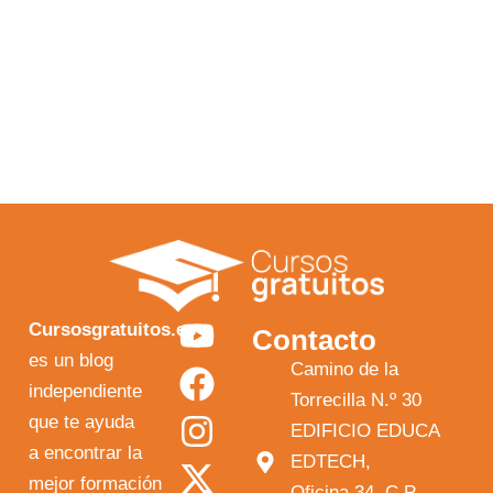
Y
F
I
X
Cursosgratuitos.es
Contacto
o
a
n
-
es un blog
Camino de la
independiente
u
c
s
t
Torrecilla N.º 30
que te ayuda
t
e
t
w
EDIFICIO EDUCA
a encontrar la
EDTECH,
u
b
a
i
mejor formación
Oficina 34, C.P.