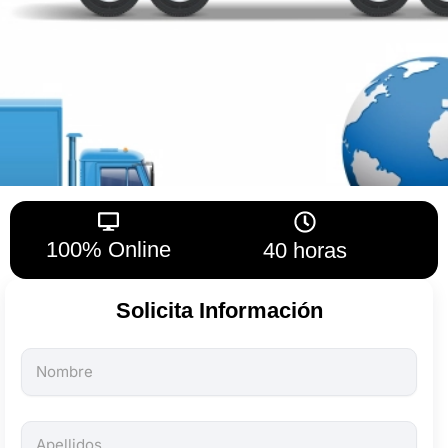
100% Online
40 horas
Solicita Información
Todos
los
campos
son