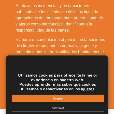
Analizar las incidencias y reclamaciones
habituales de los clientes en distintos tipos de
3.
operaciones de transporte por carretera, tanto de
viajeros como mercancías, identificando la
responsabilidad de las partes.
Elaborar documentación objeto de reclamaciones
de clientes respetando la normativa vigente y
4.
procedimientos internos utilizados habitualmente
en las empresas del sector.
Realizar las gestiones necesarias para la
resolución extrajudicial de incidencias y
Utilizamos cookies para ofrecerte la mejor
5.
experiencia en nuestra web.
reclamaciones, tramitando los procesos de
Puedes aprender más sobre qué cookies
mediación y arbitraje, de acuerdo a la normativa
utilizamos o desactivarlas en los
ajustes
.
vigente.
Aceptar
Rechazar