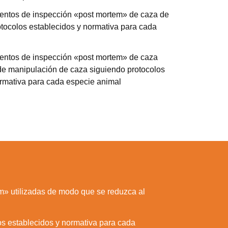
ientos de inspección «post mortem» de caza de
otocolos establecidos y normativa para cada
ientos de inspección «post mortem» de caza
 de manipulación de caza siguiendo protocolos
ormativa para cada especie animal
m» utilizadas de modo que se reduzca al
s establecidos y normativa para cada