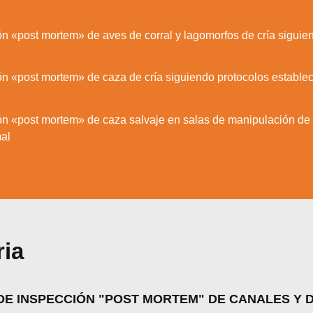
n «post mortem» de aves de corral y lagomorfos de cría siguie
ón «post mortem» de caza de cría siguiendo protocolos estable
ón «post mortem» de caza salvaje en salas de manipulación de 
al
ria
zamos cookies para ofrecerte la mejor experiencia en nuestr
render más sobre qué cookies utilizamos o desactivarlas en 
 DE INSPECCIÓN "POST MORTEM" DE CANALES Y
.