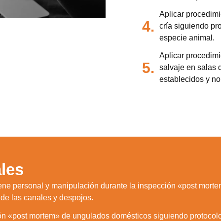
Aplicar procedim
4.
cría siguiendo pr
especie animal.
Aplicar procedim
5.
salvaje en salas
establecidos y n
les
iene personal y manipulación durante la inspección «post morte
de las canales y despojos.
ón «post mortem» de ungulados domésticos siguiendo protocolo