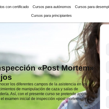
tos con certificado
Cursos para autónomos
Cursos para desemp
Cursos para principiantes
T
l
c
s
Inspección «Post Mortem»
o
jos
nocer los diferentes campos de la asistencia en los
ecimientos de manipulación de caza y salas de
dería. Así, con el presente curso se pretende aportar
r el examen inicial de inspección «post mortem» de