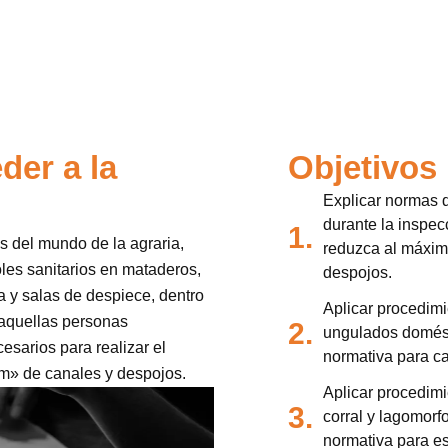
der a la
Objetivos
Explicar normas d
durante la inspe
1.
es del mundo de la agraria,
reduzca al máximo
les sanitarios en mataderos,
despojos.
 y salas de despiece, dentro
Aplicar procedim
 aquellas personas
2.
ungulados domést
esarios para realizar el
normativa para c
em» de canales y despojos.
Aplicar procedim
3.
corral y lagomorf
normativa para e