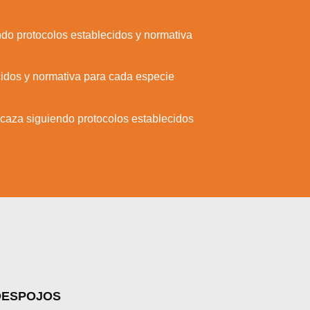
ndo protocolos establecidos y normativa
cidos y normativa para cada especie
caza siguiendo protocolos establecidos
a web.
los
ajustes
 DESPOJOS