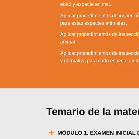
2.
edad y especie animal.
Aplicar procedimientos de inspecció
3.
para estas especies animales.
Aplicar procedimientos de inspecci
4.
animal.
Aplicar procedimientos de inspecci
5.
y normativa para cada especie anim
Temario de la mate
Utili
Puedes ap
MÓDULO 1. EXAMEN INICIAL