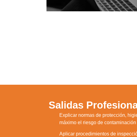
Salidas Profesiona
Explicar normas de protección, hig
1.
máximo el riesgo de contaminación 
Aplicar procedimientos de inspecci