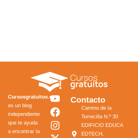
Y
F
I
X
Cursosgratuitos.es
Contacto
o
a
n
-
es un blog
Camino de la
independiente
u
c
s
t
Torrecilla N.º 30
que te ayuda
t
e
t
w
EDIFICIO EDUCA
a encontrar la
EDTECH,
u
b
a
i