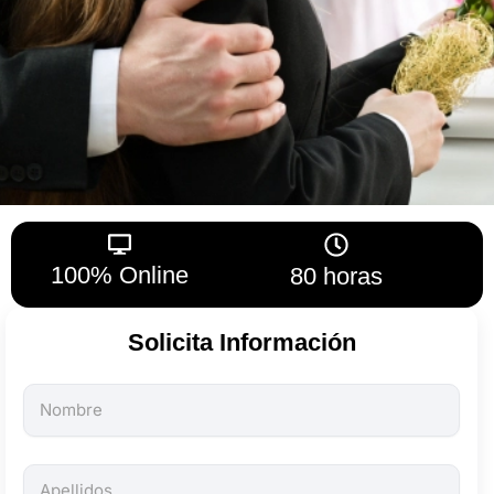
100% Online
80 horas
Solicita Información
Todos
los
campos
son