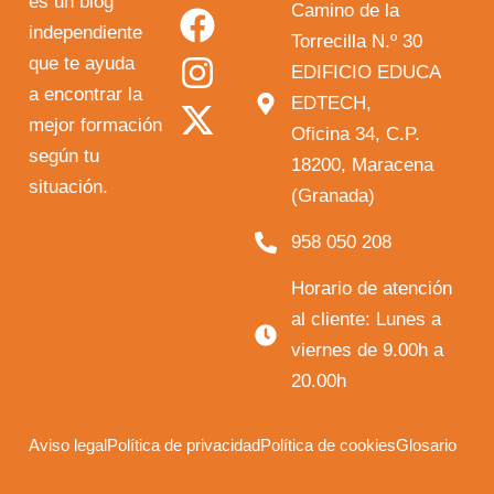
o
a
n
-
es un blog
Camino de la
independiente
u
c
s
t
Torrecilla N.º 30
que te ayuda
t
e
t
w
EDIFICIO EDUCA
a encontrar la
EDTECH,
u
b
a
i
mejor formación
Oficina 34, C.P.
b
o
g
t
según tu
18200, Maracena
e
o
r
t
situación.
(Granada)
k
a
e
958 050 208
m
r
Horario de atención
al cliente: Lunes a
viernes de 9.00h a
20.00h
Aviso legal
Política de privacidad
Política de cookies
Glosario