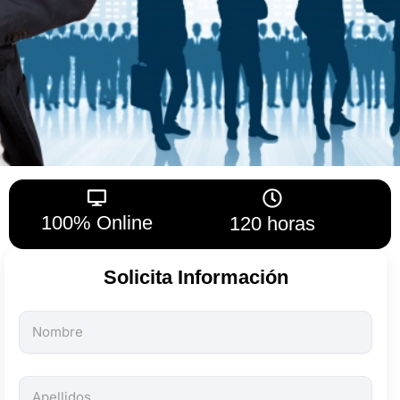
100% Online
120 horas
Solicita Información
Todos
los
campos
son