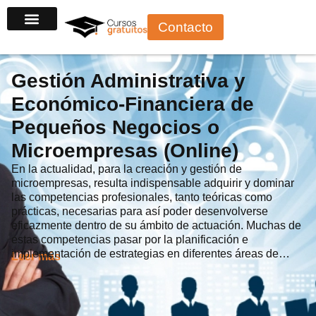
Ir
Contacto
al
contenido
Gestión Administrativa y
Económico-Financiera de
Pequeños Negocios o
Microempresas (Online)
En la actualidad, para la creación y gestión de
microempresas, resulta indispensable adquirir y dominar
las competencias profesionales, tanto teóricas como
prácticas, necesarias para así poder desenvolverse
eficazmente dentro de su ámbito de actuación. Muchas de
estas competencias pasar por la planificación e
implementación de estrategias en diferentes áreas de…
Leer más