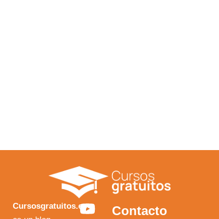
Y
F
I
X
Cursosgratuitos.es
Contacto