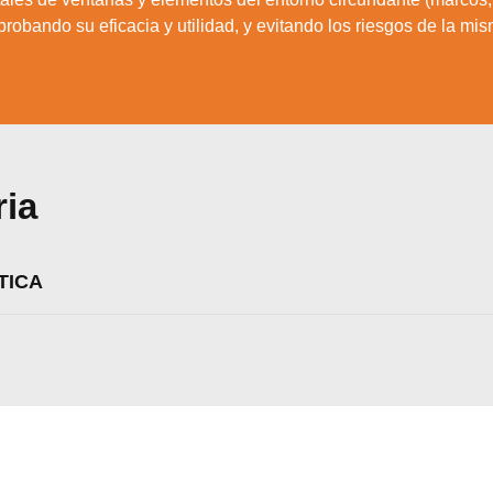
robando su eficacia y utilidad, y evitando los riesgos de la mis
ria
TICA
zamos cookies para ofrecerte la mejor experiencia en nuestr
aprender más sobre qué cookies utilizamos o desactivarla
ajustes
.
Aceptar
Rechazar
Configurar