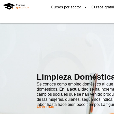
Ir
Cursos por sector
Cursos gratui
al
contenido
Limpieza Doméstic
Se conoce como empleo doméstico al que su
domésticos. En la actualidad se ha incre
cambios sociales que se han venido produc
de las mujeres, quienes, según nos indica l
labor hasta hace bien poco tiempo. La fig
Leer más
trabaja fuera del hogar, hecho por el que 