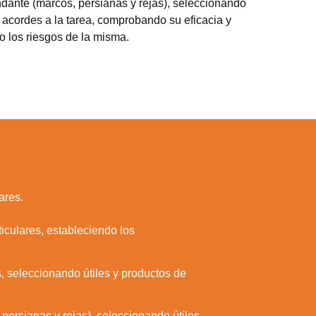
ndante (marcos, persianas y rejas), seleccionando
s acordes a la tarea, comprobando su eficacia y
do los riesgos de la misma.
ares.
ticulares, estableciendo los
s, seleccionando útiles y productos de
persianas y rejas), seleccionando útiles