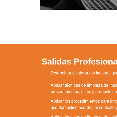
Salidas Profesiona
1.
Determinar y valorar los factores qu
Aplicar técnicas de limpieza del mobi
2.
procedimientos, útiles y productos 
Aplicar los procedimientos para lim
3.
uso doméstico acordes al contexto y
Aplicar técnicas de limpieza de cri