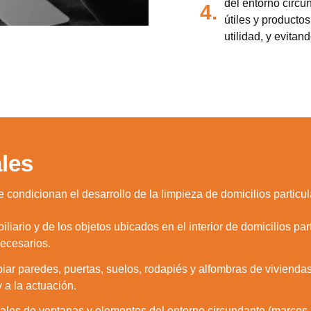
del entorno circu
4.
útiles y producto
utilidad, y evitan
les
e condicionan el desarrollo de la limpieza de domicilios particul
liario y de los objetos ubicados en el interior de domicilios par
necesarios.
piar paredes, puertas, suelos, rodapiés y alfombras de vivienda
 a la actuación.
stales de ventanas y elementos del entorno circundante (marcos, 