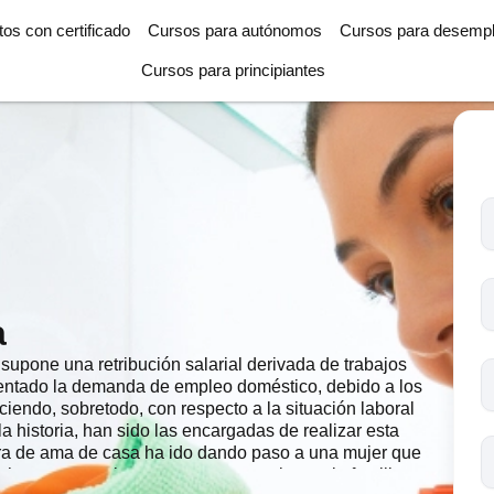
tos con certificado
Cursos para autónomos
Cursos para desemp
Cursos para principiantes
T
l
c
s
a
o
pone una retribución salarial derivada de trabajos
mentado la demanda de empleo doméstico, debido a los
iendo, sobretodo, con respecto a la situación laboral
a historia, han sido las encargadas de realizar esta
ura de ama de casa ha ido dando paso a una mujer que
se hace necesario que una persona ajena a la familia se