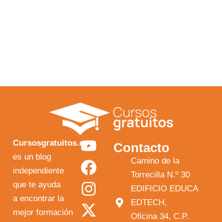
Y
F
I
X
Cursosgratuitos.es
Contacto
o
a
n
-
es un blog
Camino de la
independiente
u
c
s
t
Torrecilla N.º 30
que te ayuda
t
e
t
w
EDIFICIO EDUCA
a encontrar la
EDTECH,
u
b
a
i
mejor formación
Oficina 34, C.P.