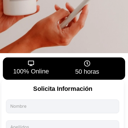
100% Online
50 horas
Solicita Información
Todos
los
campos
son