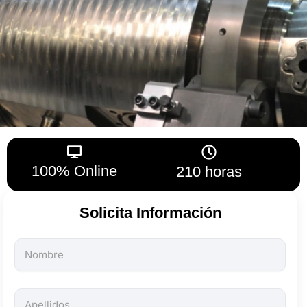
100% Online
210 horas
Solicita Información
Todos
los
campos
son