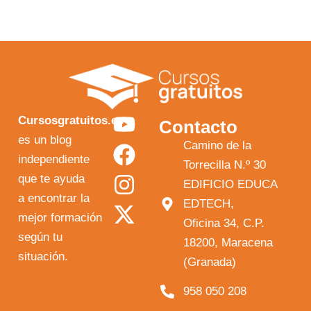
Y
F
I
X
Cursosgratuitos.es
Contacto
o
a
n
-
es un blog
Camino de la
independiente
u
c
s
t
Torrecilla N.º 30
que te ayuda
t
e
t
w
EDIFICIO EDUCA
a encontrar la
EDTECH,
u
b
a
i
mejor formación
Oficina 34, C.P.
b
o
g
t
según tu
18200, Maracena
e
o
r
t
situación.
(Granada)
k
a
e
958 050 208
m
r