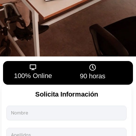
100% Online
90 horas
Solicita Información
Todos
los
campos
son