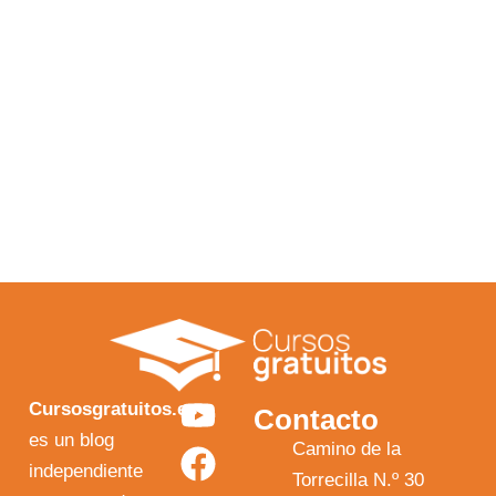
Y
F
I
X
Cursosgratuitos.es
Contacto
o
a
n
-
es un blog
Camino de la
independiente
u
c
s
t
Torrecilla N.º 30