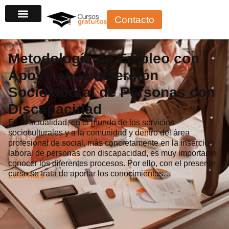
Ir
Contacto
al
contenido
Metodología de Empleo con
Apoyo en la Inserción
Sociolaboral de Personas con
Discapacidad
En la actualidad, en el mundo de los servicios
socioculturales y a la comunidad y dentro del área
profesional de social, más concretamente en la inserción
laboral de personas con discapacidad, es muy importante
conocer los diferentes procesos. Por ello, con el presente
curso se trata de aportar los conocimientos…
Leer más