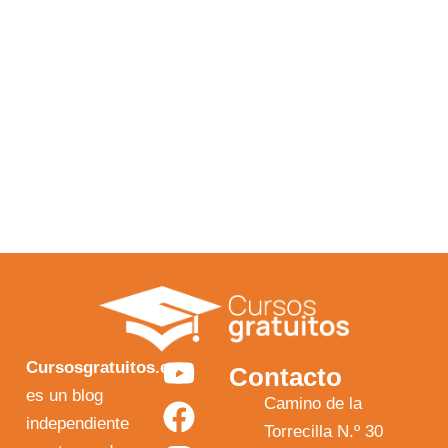
Y
F
I
X
Cursosgratuitos.es
Contacto
o
a
n
-
es un blog
Camino de la
independiente
u
c
s
t
Torrecilla N.º 30