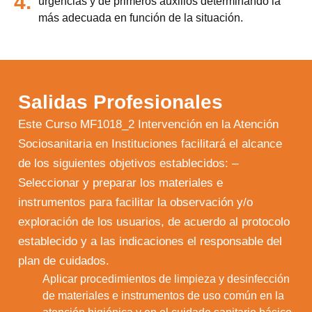
4.
urgencias y de primeros auxilios determinando la
más adecuada en función de la situación.
Salidas Profesionales
Este Curso MF1018_2 Intervención en la Atención
Sociosanitaria en Instituciones facilitará el alcance
de los siguientes objetivos establecidos: –
Seleccionar y preparar los materiales e
instrumentos para facilitar la observación y/o
exploración de los usuarios, de acuerdo al protocolo
establecido y a las indicaciones el responsable del
plan de cuidados.
Aplicar procedimientos de limpieza y desinfección
de materiales e instrumentos de uso común en la
1.