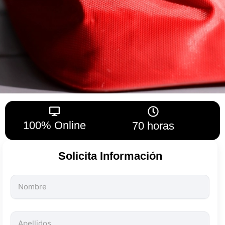
100% Online
70 horas
Solicita Información
Todos
los
campos
son