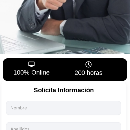
100% Online
200 horas
Solicita Información
Todos
los
campos
son