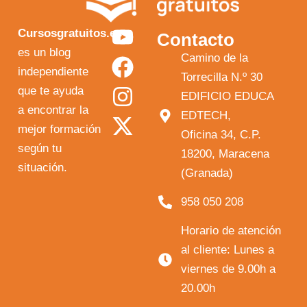
Y
F
I
X
Cursosgratuitos.es
Contacto
o
a
n
-
es un blog
Camino de la
independiente
u
c
s
t
Torrecilla N.º 30
que te ayuda
t
e
t
w
EDIFICIO EDUCA
a encontrar la
EDTECH,
u
b
a
i
mejor formación
Oficina 34, C.P.
b
o
g
t
según tu
18200, Maracena
e
o
r
t
situación.
(Granada)
k
a
e
958 050 208
m
r
Horario de atención
al cliente: Lunes a
viernes de 9.00h a
20.00h