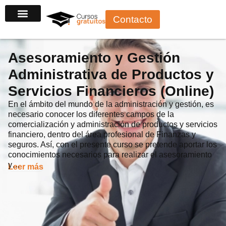
Ir
Contacto
al
contenido
Asesoramiento y Gestión
Administrativa de Productos y
Servicios Financieros (Online)
En el ámbito del mundo de la administración y gestión, es
necesario conocer los diferentes campos de la
comercialización y administración de productos y servicios
financiero, dentro del área profesional de Finanzas y
seguros. Así, con el presente curso se pretende aportar los
conocimientos necesarios para realizar el asesoramiento
y…
Leer más