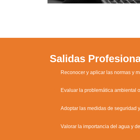
Salidas Profesiona
1.
Reconocer y aplicar las normas y me
2.
Evaluar la problemática ambiental or
3.
Adoptar las medidas de seguridad y 
4.
Valorar la importancia del agua y de