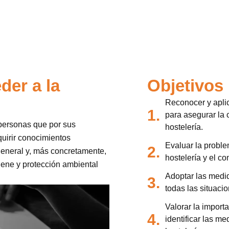
der a la
Objetivos
Reconocer y apli
1.
para asegurar la c
 personas que por sus
hostelería.
quirir conocimientos
Evaluar la proble
2.
general y, más concretamente,
hostelería y el co
iene y protección ambiental
Adoptar las medid
3.
todas las situacio
Valorar la import
4.
identificar las me