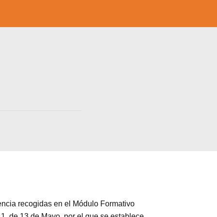
a web.
s en los
ia recogidas en el Módulo Formativo
1, de 13 de Mayo, por el que se establece