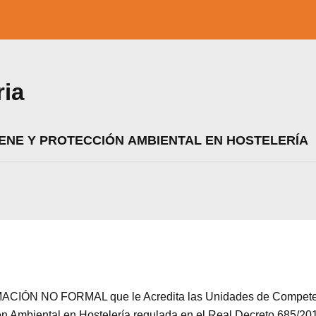
ria
IENE Y PROTECCIÓN AMBIENTAL EN HOSTELERÍA
zamos cookies para ofrecerte la mejor experiencia en nuestr
aprender más sobre qué cookies utilizamos o desactivarla
ajustes
.
CIÓN NO FORMAL que le Acredita las Unidades de Competenc
 Ambiental en Hostelería regulada en el Real Decreto 685/201