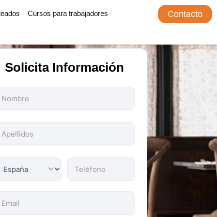
leados
Cursos para trabajadores
Contacto
Solicita Información
odos
os
ampos
on
bligatorios.