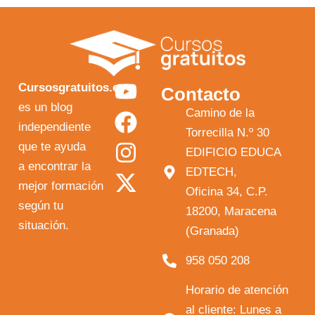
Y
F
I
X
Cursosgratuitos.es
Contacto
o
a
n
-
es un blog
Camino de la
independiente
u
c
s
t
Torrecilla N.º 30
que te ayuda
t
e
t
w
EDIFICIO EDUCA
a encontrar la
EDTECH,
u
b
a
i
mejor formación
Oficina 34, C.P.
b
o
g
t
según tu
18200, Maracena
e
o
r
t
situación.
(Granada)
k
a
e
958 050 208
m
r
Horario de atención
al cliente: Lunes a