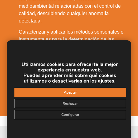
medioambiental relacionadas con el control de
calidad, describiendo cualquier anomalía
detectada.
Caracterizar y aplicar los métodos sensoriales e
instrumentales para la determinación de las
5.
características organolépticas de las conservas y
jugos vegetales.
Utilizamos cookies para ofrecerte la mejor
Controlar y remitir la documentación de los
experiencia en nuestra web.
ensayos y análisis de acuerdo con los
Puedes aprender más sobre qué cookies
6.
utilizamos o desactivarlas en los
ajustes
.
procedimientos operativos establecidos para las
frutas, hortalizas y las conservas y jugos
Aceptar
vegetales.
Rechazar
Configurar