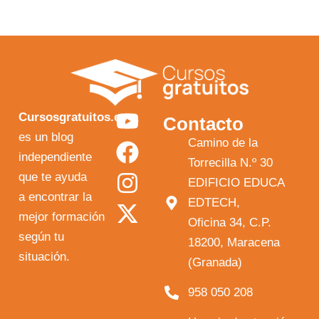
Y
F
I
X
Cursosgratuitos.es
Contacto
o
a
n
-
es un blog
Camino de la
independiente
u
c
s
t
Torrecilla N.º 30
que te ayuda
t
e
t
w
EDIFICIO EDUCA
a encontrar la
EDTECH,
u
b
a
i
mejor formación
Oficina 34, C.P.
b
o
g
t
según tu
18200, Maracena
e
o
r
t
situación.
(Granada)
k
a
e
958 050 208
m
r