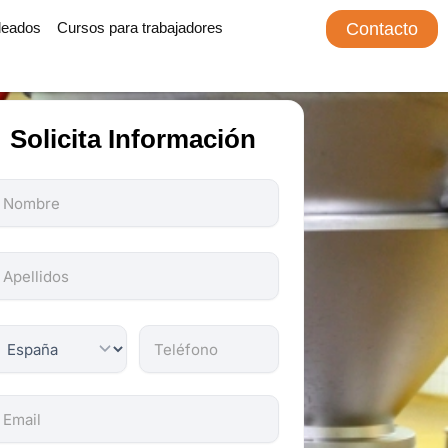
leados
Cursos para trabajadores
Contacto
Solicita Información
odos
os
ampos
on
bligatorios.