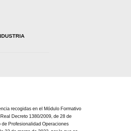
NDUSTRIA
a web.
s en los
ia recogidas en el Módulo Formativo
l Real Decreto 1380/2009, de 28 de
do de Profesionalidad Operaciones