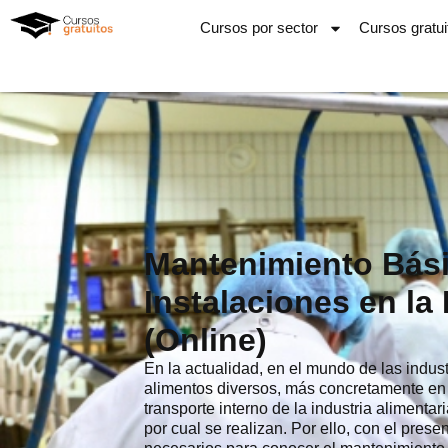
Ir
Cursos por sector
Cursos gratui
al
contenido
Mantenimiento Bás
Instalaciones en la 
(Online)
En la actualidad, en el mundo de las indust
alimentos diversos, más concretamente en 
transporte interno de la industria alimenta
por cual se realizan. Por ello, con el prese