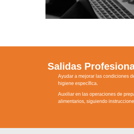
Salidas Profesiona
Ayudar a mejorar las condiciones de
1.
higiene específica.
Auxiliar en las operaciones de prep
2.
alimentarios, siguiendo instruccione