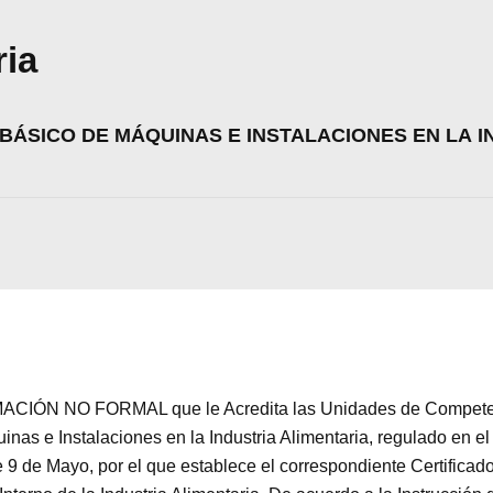
ria
BÁSICO DE MÁQUINAS E INSTALACIONES EN LA I
zamos cookies para ofrecerte la mejor experiencia en nuestr
aprender más sobre qué cookies utilizamos o desactivarla
CIÓN NO FORMAL que le Acredita las Unidades de Competenc
ajustes
.
s e Instalaciones en la Industria Alimentaria, regulado en e
Aceptar
Rechazar
Configurar
 9 de Mayo, por el que establece el correspondiente Certifica