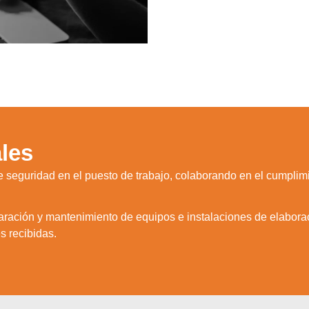
les
 seguridad en el puesto de trabajo, colaborando en el cumplim
aración y mantenimiento de equipos e instalaciones de elabora
s recibidas.