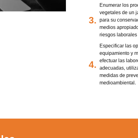
Enumerar los pro
vegetales de un j
3.
para su conserva
medios apropiado
riesgos laborales
Especificar las o
equipamiento y mo
efectuar las labo
4.
adecuadas, utiliz
medidas de preve
medioambiental.
zamos cookies para ofrecerte la mejor experiencia en nuestr
aprender más sobre qué cookies utilizamos o desactivarla
ajustes
.