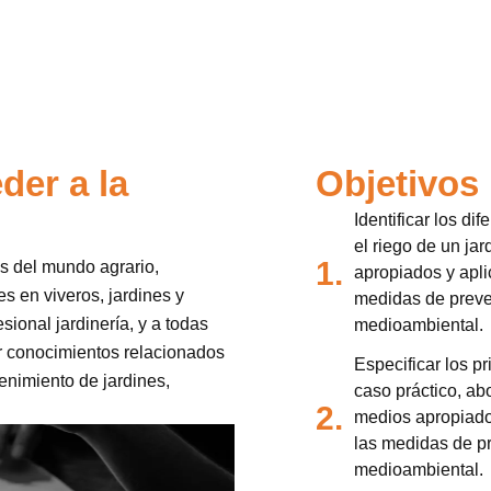
der a la
Objetivos
Identificar los di
el riego de un ja
1.
es del mundo agrario,
apropiados y apli
s en viveros, jardines y
medidas de preve
esional jardinería, y a todas
medioambiental.
r conocimientos relacionados
Especificar los p
enimiento de jardines,
caso práctico, ab
2.
medios apropiado
las medidas de pr
medioambiental.