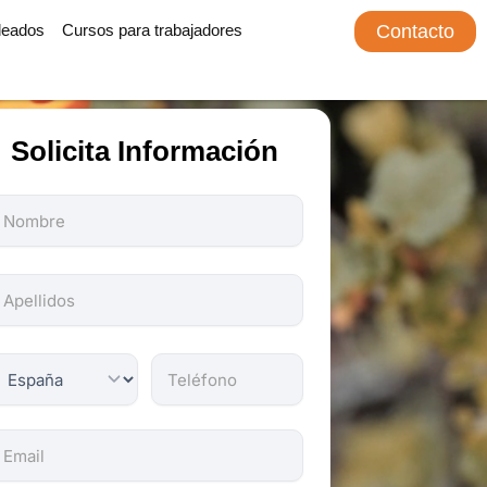
leados
Cursos para trabajadores
Contacto
Solicita Información
odos
os
ampos
on
bligatorios.