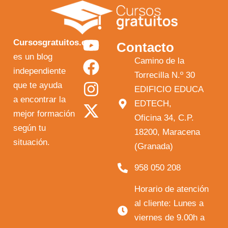
Y
F
I
X
Cursosgratuitos.es
Contacto
o
a
n
-
es un blog
Camino de la
independiente
u
c
s
t
Torrecilla N.º 30
que te ayuda
t
e
t
w
EDIFICIO EDUCA
a encontrar la
EDTECH,
u
b
a
i
mejor formación
Oficina 34, C.P.
b
o
g
t
según tu
18200, Maracena
e
o
r
t
situación.
(Granada)
k
a
e
958 050 208
m
r
Horario de atención
al cliente: Lunes a
viernes de 9.00h a