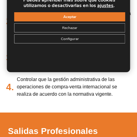
utilizamos o desactivarlas en los
ajustes
.
Gestionar y controlar el seguro de las mercancías
para garantizar la responsabilidad de acuerdo con la
Aceptar
2.
normativa vigente y con las condiciones
Rechazar
establecidas en el contrato de compraventa
internacional.
Configurar
Realizar las gestiones administrativas necesarias
para la importación/exportación y/o
3.
introducción/expedición de las mercancías y
servicios de acuerdo con la normativa vigente.
Controlar que la gestión administrativa de las
4.
operaciones de compra-venta internacional se
realiza de acuerdo con la normativa vigente.
Salidas Profesionales