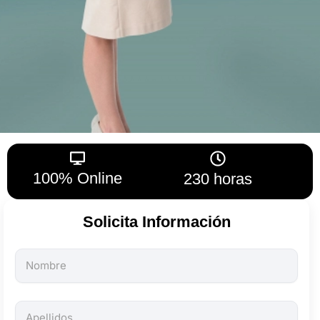
100% Online
230 horas
Solicita Información
Todos
los
campos
son