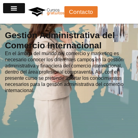
Ir
Contacto
al
contenido
Gestión Administrativa del
Comercio Internacional
En el ámbito del mundo del comercio y marketing es
necesario conocer los diferentes campos en la gestión
administrativa y financiera del comercio internacional,
dentro del área profesional compraventa. Así, con el
presente curso se pretende aportar los conocimientos
necesarios para la gestión administrativa del comercio
internacional.