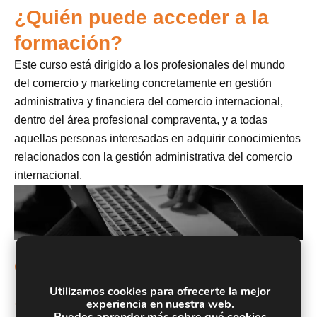
¿Quién puede acceder a la
formación?
Este curso está dirigido a los profesionales del mundo
del comercio y marketing concretamente en gestión
administrativa y financiera del comercio internacional,
dentro del área profesional compraventa, y a todas
aquellas personas interesadas en adquirir conocimientos
relacionados con la gestión administrativa del comercio
internacional.
Objetivos
Establecer un sistema eficaz de información que
Utilizamos cookies para ofrecerte la mejor
1.
experiencia en nuestra web.
apoye las actividades de compraventa internacional.
Puedes aprender más sobre qué cookies