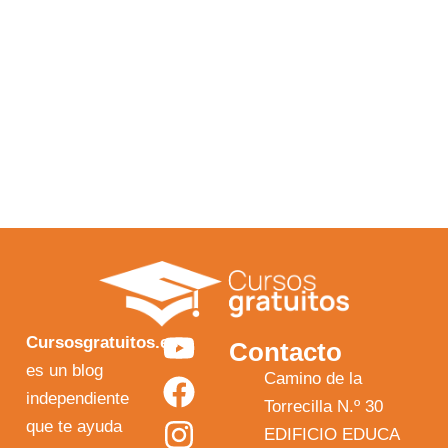
Y
F
I
X
Cursosgratuitos.es
Contacto
o
a
n
-
es un blog
Camino de la
independiente
u
c
s
t
Torrecilla N.º 30
que te ayuda
t
e
t
w
EDIFICIO EDUCA