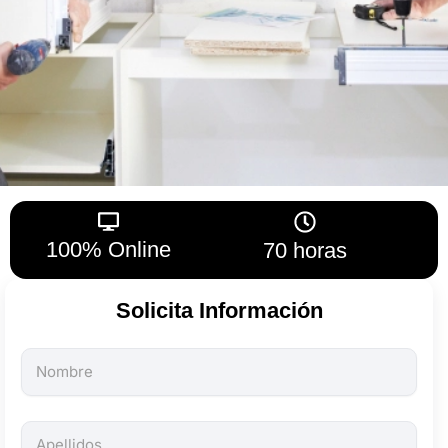
100% Online
70 horas
Solicita Información
Todos
los
campos
son