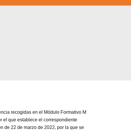
ia recogidas en el Módulo Formativo M
a web.
 el que establece el correspondiente
s en los
n de 22 de marzo de 2022, por la que se