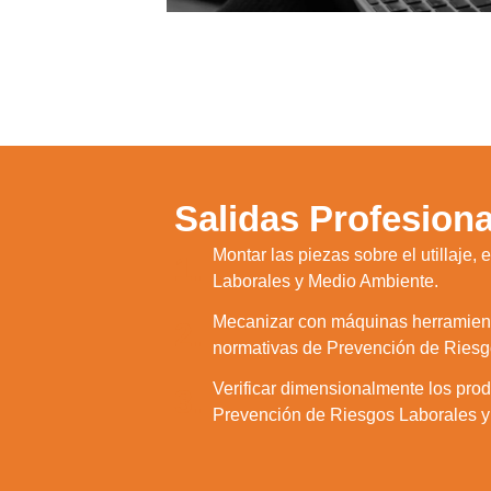
Salidas Profesiona
Montar las piezas sobre el utillaj
1.
Laborales y Medio Ambiente.
Mecanizar con máquinas herramientas
2.
normativas de Prevención de Riesg
Verificar dimensionalmente los pro
3.
Prevención de Riesgos Laborales y