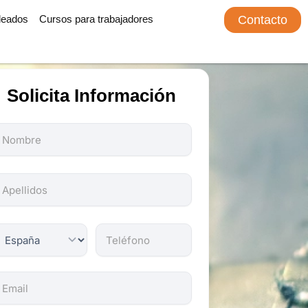
leados
Cursos para trabajadores
Contacto
Solicita Información
odos
os
ampos
on
bligatorios.