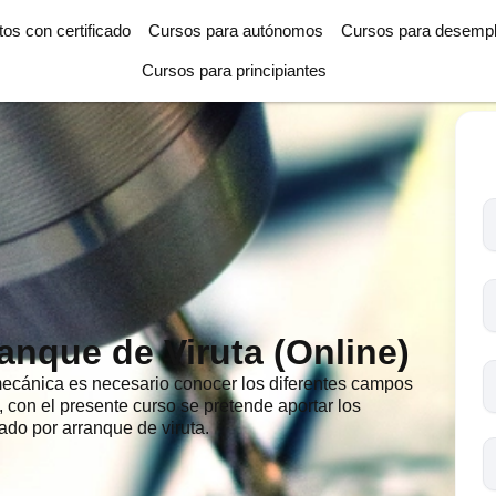
tos con certificado
Cursos para autónomos
Cursos para desemp
Cursos para principiantes
T
l
c
s
o
anque de Viruta (Online)
mecánica es necesario conocer los diferentes campos
, con el presente curso se pretende aportar los
do por arranque de viruta.