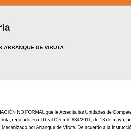
ria
R ARRANQUE DE VIRUTA
CIÓN NO FORMAL que le Acredita las Unidades de Competenc
zamos cookies para ofrecerte la mejor experiencia en nuestr
ta, regulado en el Real Decreto 684/2011, de 13 de mayo, por
aprender más sobre qué cookies utilizamos o desactivarla
Mecanizado por Arranque de Viruta. De acuerdo a la Instrucció
ajustes
.