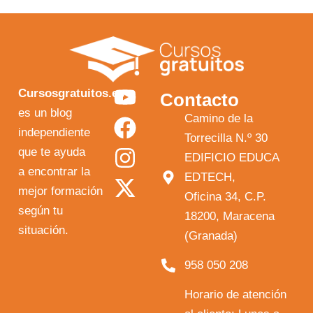
Y
F
I
X
Cursosgratuitos.es
Contacto
o
a
n
-
es un blog
Camino de la
independiente
u
c
s
t
Torrecilla N.º 30
que te ayuda
t
e
t
w
EDIFICIO EDUCA
a encontrar la
EDTECH,
u
b
a
i
mejor formación
Oficina 34, C.P.
b
o
g
t
según tu
18200, Maracena
e
o
r
t
situación.
(Granada)
k
a
e
958 050 208
m
r
Horario de atención