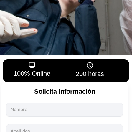
100% Online
200 horas
Solicita Información
Todos
los
campos
son