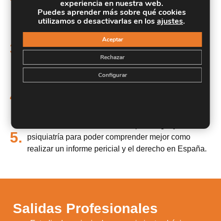
estomología, palinología, estudios dentarios e
experiencia en nuestra web.
Puedes aprender más sobre qué cookies
identificación de individuos.
utilizamos o desactivarlas en los
ajustes
.
Saber los principios fundamentales de enfermería
Aceptar
forense, como: lesiones, simulación y disimulación,
3.
toxicología, violencia y abuso sexual, y recogida de
Rechazar
pruebas.
Configurar
Aprender los fundamentos de dactiloscopia, tomar
4.
huellas dactilares, además del relevado y
levantamiento de huellas.
Profundizar en la ciencia de la psicología y la
5.
psiquiatría para poder comprender mejor como
realizar un informe pericial y el derecho en España.
Salidas Profesionales