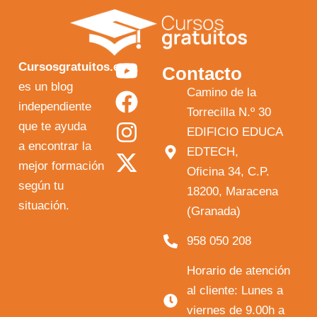
Y
F
I
X
Cursosgratuitos.es
Contacto
o
a
n
-
es un blog
Camino de la
independiente
u
c
s
t
Torrecilla N.º 30
que te ayuda
t
e
t
w
EDIFICIO EDUCA
a encontrar la
EDTECH,
u
b
a
i
mejor formación
Oficina 34, C.P.
b
o
g
t
según tu
18200, Maracena
e
o
r
t
situación.
(Granada)
k
a
e
958 050 208
m
r
Horario de atención
al cliente: Lunes a
viernes de 9.00h a