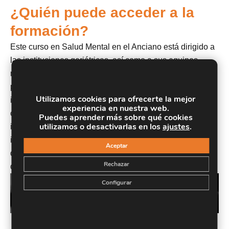
¿Quién puede acceder a la
formación?
Este curso en Salud Mental en el Anciano está dirigido a
las instituciones geriátricas, así como a sus equipos
multidisciplinares que desempeñan allí su tarea
profesional, además de a aquellas personas que están
Utilizamos cookies para ofrecerte la mejor
interesadas en formar parte de los mismos. Dirigido a
experiencia en nuestra web.
cuidadores particulares y a cualquier persona que esté
Puedes aprender más sobre qué cookies
utilizamos o desactivarlas en los
ajustes
.
interesada en adquirir conocimientos en el área de la
intervención geriátrica y el ámbito de la dependencia y
Aceptar
deseen desarrollar su actividad profesional en el sector
Rechazar
de prestación de servicios sociales.
Configurar