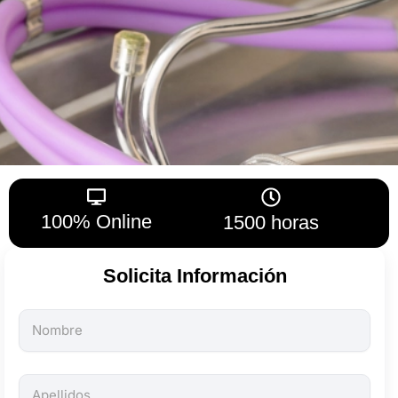
100% Online
1500 horas
Solicita Información
Todos
los
campos
son