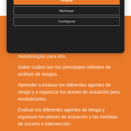
Aceptar
Rechazar
Configurar
Salidas Profesionales
Conocer los principios básicos de la
1.
administración de riesgos y las distintas
metodologías para ello.
Saber cuáles son los principales métodos de
2.
análisis de riesgos.
Aprender a evaluar los diferentes agentes de
3.
riesgo y a organizar los planes de actuación para
neutralizarlos.
Evaluar los diferentes agentes de riesgo y
4.
organizar los planes de actuación y las medidas
de socorro e intervención.