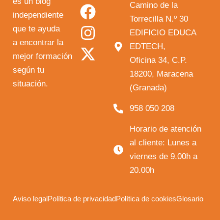
o
a
n
-
es un blog
Camino de la
independiente
u
c
s
t
Torrecilla N.º 30
que te ayuda
t
e
t
w
EDIFICIO EDUCA
a encontrar la
EDTECH,
u
b
a
i
mejor formación
Oficina 34, C.P.
b
o
g
t
según tu
18200, Maracena
e
o
r
t
situación.
(Granada)
k
a
e
958 050 208
m
r
Horario de atención
al cliente: Lunes a
viernes de 9.00h a
20.00h
Aviso legal
Política de privacidad
Política de cookies
Glosario