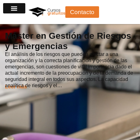
Ir
Contacto
al
contenido
Máster en Gestión de Riesgos
y Emergencias
El análisis de los riesgos que pueden afectar a una
organización y la correcta planificación y gestión de las
emergencias, son cuestiones de vital importancia dado el
actual incremento de la preocupación y de la demanda de
seguridad integral en todos sus aspectos. La capacidad
analítica de riesgos y el…
Leer más