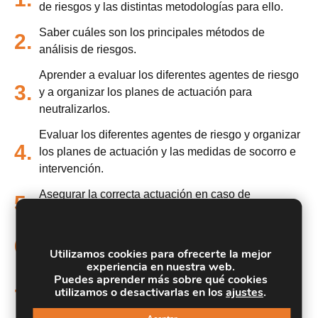
de riesgos y las distintas metodologías para ello.
Saber cuáles son los principales métodos de
2.
análisis de riesgos.
Aprender a evaluar los diferentes agentes de riesgo
3.
y a organizar los planes de actuación para
neutralizarlos.
Evaluar los diferentes agentes de riesgo y organizar
4.
los planes de actuación y las medidas de socorro e
intervención.
Asegurar la correcta actuación en caso de
5.
emergencia.
Reconocer las situaciones de riesgo y las medidas
6.
Utilizamos cookies para ofrecerte la mejor
de prevención y control más frecuentes.
experiencia en nuestra web.
Puedes aprender más sobre qué cookies
Conocer los elementos básicos de un Plan de
utilizamos o desactivarlas en los
ajustes
.
7.
Autoprotección y su procedimiento de elaboración y
aprobación.