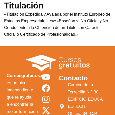
Titulación
«Titulación Expedida y Avalada por el Instituto Europeo de
Estudios Empresariales. «»»»Enseñanza No Oficial y No
Conducente a la Obtención de un Título con Carácter
Oficial o Certificado de Profesionalidad.»
Y
F
I
X
Cursosgratuitos.es
Contacto
o
a
n
-
es un blog
Camino de la
independiente
u
c
s
t
Torrecilla N.º 30
que te ayuda
t
e
t
w
EDIFICIO EDUCA
a encontrar la
EDTECH,
u
b
a
i
mejor formación
Oficina 34, C.P.