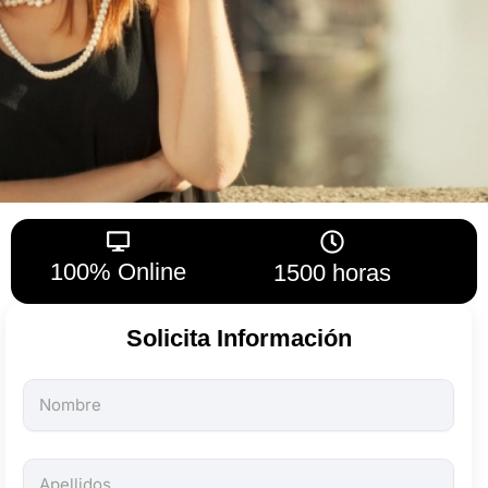
100% Online
1500 horas
Solicita Información
Todos
los
campos
son