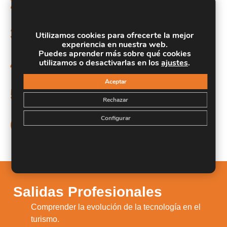
2.
empresas turísticas.
Profundizar sobre el marketing digital aplicado a
3.
Utilizamos cookies para ofrecerte la mejor
empresas turísticas.
experiencia en nuestra web.
Puedes aprender más sobre qué cookies
Saber realizar revenue management y gestión de
4.
utilizamos o desactivarlas en los
ajustes
.
precios adecuada.
Aceptar
Realizar una estrategia digital adecuada al ámbito
5.
Rechazar
de la empresa.
Configurar
Indagar sobre la planificación estratégica y la
6.
gestión de empresas turísticas.
Salidas Profesionales
Comprender la evolución de la tecnología en el
1.
turismo.