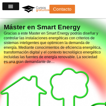
Ir
Contacto
al
contenido
Máster en Smart Energy
Gracias a este Master en Smart Energy podrás diseñar y
controlar las instalaciones energéticas con criterios de
sistemas inteligentes que optimicen la demanda de
energía. Mediante conocimientos de eficiencia energética,
transformación digital y el contexto tecnológico energético
incluidas las fuentes de energía renovable. La sociedad
es una gran demandante de…
Leer más