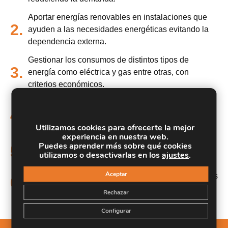
Aportar energías renovables en instalaciones que
2.
ayuden a las necesidades energéticas evitando la
dependencia externa.
Gestionar los consumos de distintos tipos de
3.
energía como eléctrica y gas entre otras, con
criterios económicos.
Entender el mercado eléctrico como principal fuente
4.
de energía, auditando y seleccionando tarifas
Utilizamos cookies para ofrecerte la mejor
adecuadas.
experiencia en nuestra web.
Puedes aprender más sobre qué cookies
Conocer la interconexión de información y energía
5.
utilizamos o desactivarlas en los
ajustes
.
en las Smart City y los Smart Building.
Aceptar
Adaptar instalaciones demandantes de energía a las
6.
nuevas tecnologías y la transformación digital.
Rechazar
Configurar