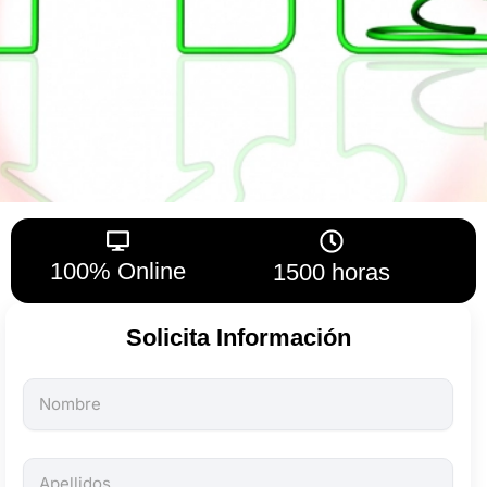
100% Online
1500 horas
Solicita Información
Todos
los
campos
son