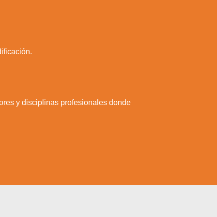
ificación.
tores y disciplinas profesionales donde
a web.
s en los