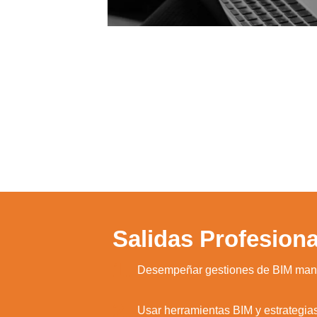
Salidas Profesiona
1.
Desempeñar gestiones de BIM man
2.
Usar herramientas BIM y estrategias 