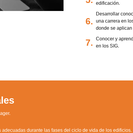
edificación.
Desarrollar conoc
6.
una carrera en los
donde se aplican 
Conocer y aprende
7.
en los SIG.
les
ager.
adecuadas durante las fases del ciclo de vida de los edificios.