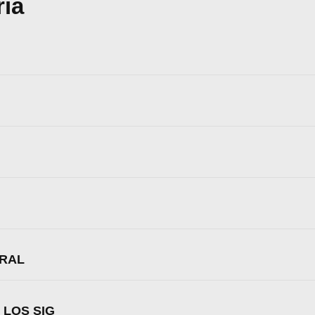
ria
Aceptar
Rechazar
Configurar
URAL
 LOS SIG