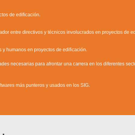
tos de edificación.
ador entre directivos y técnicos involucrados en proyectos de ed
os y humanos en proyectos de edificación.
ades necesarias para afrontar una carrera en los diferentes sec
oftwares más punteros y usados en los SIG.
zamos cookies para ofrecerte la mejor experiencia en nuestr
aprender más sobre qué cookies utilizamos o desactivarla
ajustes
.