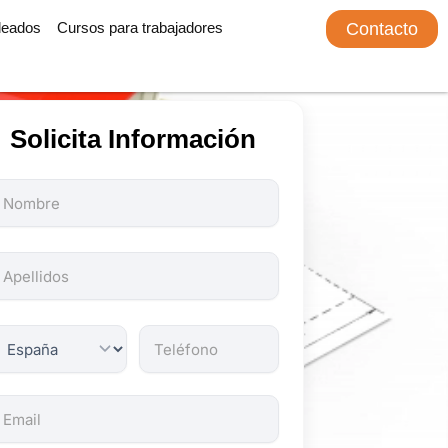
leados
Cursos para trabajadores
Contacto
Solicita Información
odos
os
ampos
on
bligatorios.