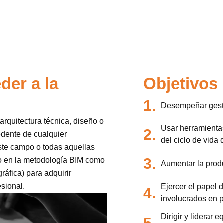
der a la
Objetivos
1.
Desempeñar gest
 arquitectura técnica, diseño o
Usar herramienta
2.
edente de cualquier
del ciclo de vida d
ste campo o todas aquellas
3.
o en la metodología BIM como
Aumentar la produ
áfica) para adquirir
sional.
Ejercer el papel d
4.
involucrados en p
Dirigir y liderar
5.