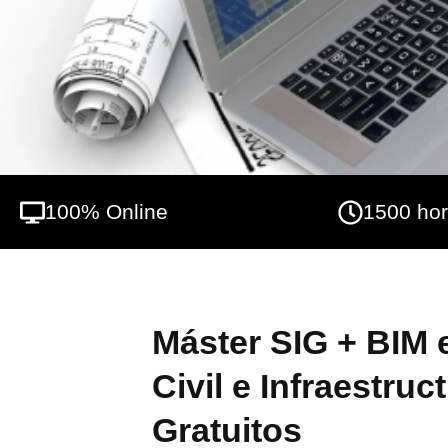
sistema y el desarrollo de proyectos. Este 
modelado y la coordinación de proyectos d
las herramientas más actuales) y siendo ge
más punteros del mercado.
100% Online
1500 ho
Máster SIG + BIM 
Civil e Infraestruc
Gratuitos