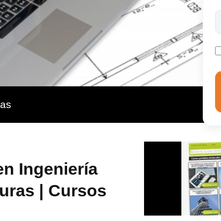
máster te permite especializarte en dos aspectos: en el
e ingeniería civil dentro de la metodología BIM (usando
stor y especialista de los SIG mediante los softwares
ras
en Ingeniería
turas | Cursos