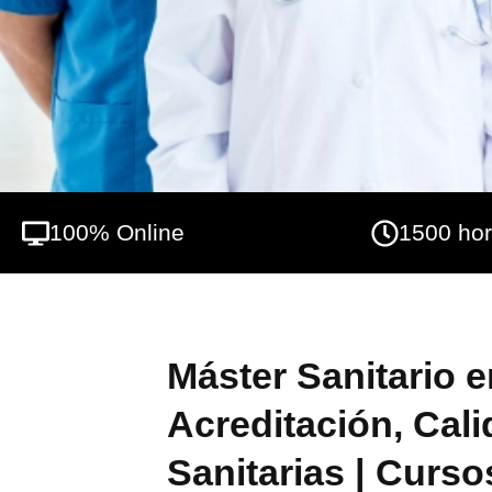
sanitarios, haciendo frente a conceptos c
riesgos laborales etc. Gracias a este Maste
calidad y auditoría en este entorno, llegand
100% Online
1500 ho
Máster Sanitario e
Acreditación, Cali
Sanitarias | Curso