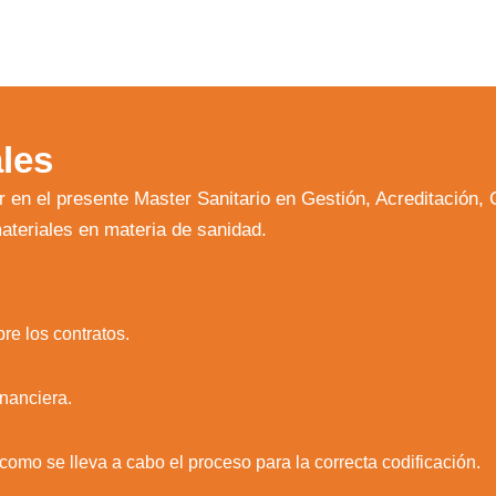
les
r en el presente
Master Sanitario en Gestión, Acreditación, 
ateriales en materia de sanidad.
re los contratos.
nanciera.
zamos cookies para ofrecerte la mejor experiencia en nuestr
como se lleva a cabo el proceso para la correcta codificación.
aprender más sobre qué cookies utilizamos o desactivarla
ajustes
.