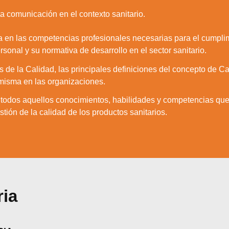
Aceptar
Rechazar
Configurar
a comunicación en el contexto sanitario.
ca en las competencias profesionales necesarias para el cumplim
sonal y su normativa de desarrollo en el sector sanitario.
de la Calidad, las principales definiciones del concepto de Cali
 misma en las organizaciones.
z todos aquellos conocimientos, habilidades y competencias que
tión de la calidad de los productos sanitarios.
ria