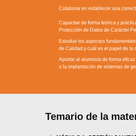
5.
Colaborar en establecer una correct
Capacitar de forma teórica y prácti
6.
Protección de Datos de Carácter Per
Estudiar los aspectos fundamentales 
7.
de Calidad y cuál es el papel de la
Aportar al alumno/a de forma efica
8.
a la implantación de sistemas de ges
Temario de la mate