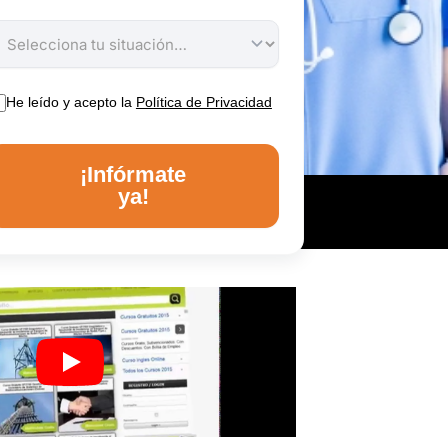
He leído y acepto la
Política de Privacidad
¡Infórmate
ya!