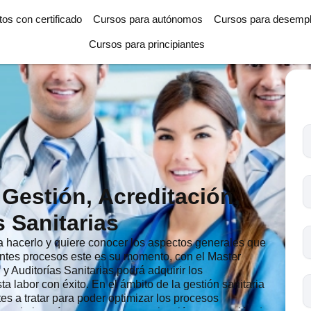
tos con certificado
Cursos para autónomos
Cursos para desemp
Cursos para principiantes
T
l
c
s
 Gestión, Acreditación,
o
s Sanitarias
ría hacerlo y quiere conocer los aspectos generales que
rentes procesos este es su momento, con el Master
 y Auditorías Sanitarias podrá adquirir los
a labor con éxito. En el ámbito de la gestión sanitaria
es a tratar para poder optimizar los procesos