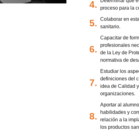
Determinar qué es
4.
proceso para la c
Colaborar en esta
5.
sanitario.
Capacitar de form
profesionales nec
6.
de la Ley de Prot
normativa de desar
Estudiar los aspe
definiciones del 
7.
idea de Calidad y
organizaciones.
Aportar al alumno
habilidades y co
8.
relación a la imp
los productos sani