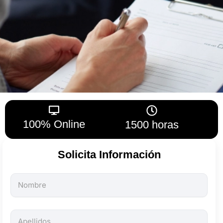
100% Online
1500 horas
Solicita Información
Todos
los
campos
son