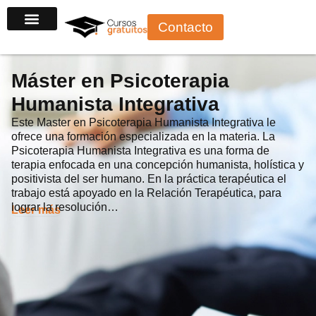
Ir
Contacto
al
contenido
Máster en Psicoterapia
Humanista Integrativa
Este Master en Psicoterapia Humanista Integrativa le
ofrece una formación especializada en la materia. La
Psicoterapia Humanista Integrativa es una forma de
terapia enfocada en una concepción humanista, holística y
positivista del ser humano. En la práctica terapéutica el
trabajo está apoyado en la Relación Terapéutica, para
lograr la resolución…
Leer más