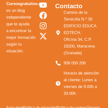
Y
F
I
X
Cursosgratuitos.es
Contacto
o
a
n
-
es un blog
Camino de la
independiente
u
c
s
t
Torrecilla N.º 30
que te ayuda
t
e
t
w
EDIFICIO EDUCA
a encontrar la
EDTECH,
u
b
a
i
mejor formación
Oficina 34, C.P.
b
o
g
t
según tu
18200, Maracena
e
o
r
t
situación.
(Granada)
k
a
e
958 050 208
m
r
Horario de atención
al cliente: Lunes a
viernes de 9.00h a
20.00h
Aviso legal
Política de privacidad
Política de cookies
Glosario