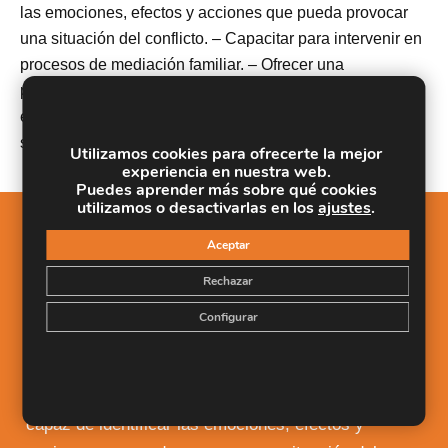
las emociones, efectos y acciones que pueda provocar
una situación del conflicto. – Capacitar para intervenir en
procesos de mediación familiar. – Ofrecer una
panorámica general de las situaciones de conflicto
existente en el ámbito familiar, como contexto en el que
se desarrollan los procesos de mediación.
Utilizamos cookies para ofrecerte la mejor
experiencia en nuestra web.
Puedes aprender más sobre qué cookies
utilizamos o desactivarlas en los
ajustes
.
Aceptar
Salidas Profesionales
Rechazar
Los objetivos que debes alcanzar con este master
psicoterapia son los siguientes: – Acercar al mundo
Configurar
de la Psicoterapia Humanista Integrativa. – Enseñar
al alumno los conceptos básicos relacionados con la
Inteligencia Emocional y el Estrés, para que sea
capaz de identificar las emociones, efectos y