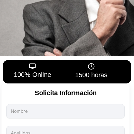
100% Online
1500 horas
Solicita Información
Todos
los
campos
son