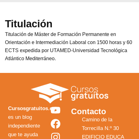
Titulación
Titulación de Máster de Formación Permanente en
Orientación e Intermediación Laboral con 1500 horas y 60
ECTS expedida por UTAMED-Universidad Tecnológica
Atlántico Mediterráneo.
Y
F
I
X
Cursosgratuitos.es
Contacto
o
a
n
-
es un blog
Camino de la
independiente
u
c
s
t
Torrecilla N.º 30
que te ayuda
t
e
t
w
EDIFICIO EDUCA