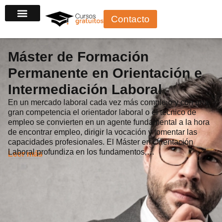
Ir
Contacto
al
contenido
Máster de Formación
Permanente en Orientación e
Intermediación Laboral
En un mercado laboral cada vez más complejo y con una
gran competencia el orientador laboral o el técnico de
empleo se convierten en un agente fundamental a la hora
de encontrar empleo, dirigir la vocación y fomentar las
capacidades profesionales. El Máster en Orientación
Laboral profundiza en los fundamentos,…
Leer más