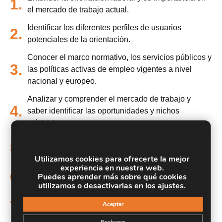
1.
el mercado de trabajo actual.
Identificar los diferentes perfiles de usuarios
2.
potenciales de la orientación.
Conocer el marco normativo, los servicios públicos y
3.
las políticas activas de empleo vigentes a nivel
nacional y europeo.
Analizar y comprender el mercado de trabajo y
4.
saber identificar las oportunidades y nichos
existentes.
Adquirir nociones de metodologías de investigación
5.
social.
Utilizamos cookies para ofrecerte la mejor
experiencia en nuestra web.
Dominar diferentes técnicas de mejora personal,
6.
Puedes aprender más sobre qué cookies
búsqueda de empleo e inserción laboral.
utilizamos o desactivarlas en los
ajustes
.
Conocer las políticas de Igualdad de oportunidades
7.
Aceptar
y la conciliación en el ámbito laboral.