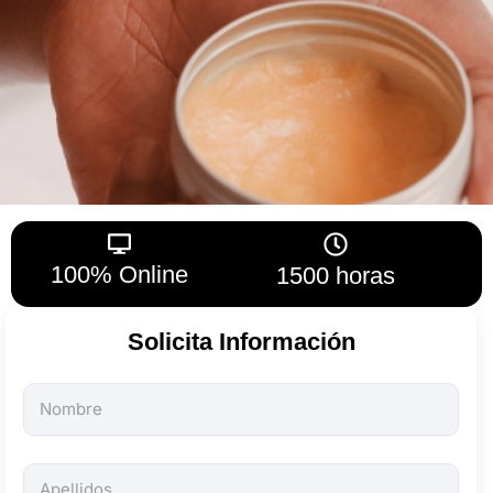
100% Online
1500 horas
Solicita Información
Todos
los
campos
son