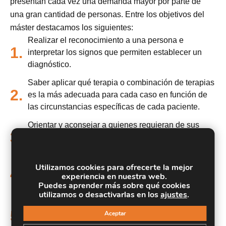
presentan cada vez una demanda mayor por parte de
una gran cantidad de personas. Entre los objetivos del
máster destacamos los siguientes:
Realizar el reconocimiento a una persona e
1.
interpretar los signos que permiten establecer un
diagnóstico.
Saber aplicar qué terapia o combinación de terapias
2.
es la más adecuada para cada caso en función de
las circunstancias específicas de cada paciente.
Orientar y aconsejar a quienes requieran de sus
3.
servicios respondiendo con seguridad a las dudas
que puedan plantearte.
Utilizamos cookies para ofrecerte la mejor
Saber definir el concepto básico de fitoterapia y
4.
experiencia en nuestra web.
conocer las tendencias actuales.
Puedes aprender más sobre qué cookies
utilizamos o desactivarlas en los
ajustes
.
Identificar las diferentes plantas medicinales,
tipologia, recolección y conservación, formas de
5.
Aceptar
preparación, así como sus diferentes principios