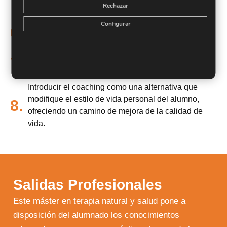
Rechazar
activos.
Configurar
Conocer los componentes y el significado general
6.
de la Programación Neurolingüística.
Aprender la técnica del modelado para conseguir
7.
mejores habilidades y capacidades.
Introducir el coaching como una alternativa que
modifique el estilo de vida personal del alumno,
8.
ofreciendo un camino de mejora de la calidad de
vida.
Salidas Profesionales
Este máster en terapia natural y salud pone a
disposición del alumnado los conocimientos