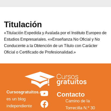
Titulación
«Titulación Expedida y Avalada por el Instituto Europeo de
Estudios Empresariales. «»Enseñanza No Oficial y No
Conducente a la Obtención de un Título con Carácter
Oficial o Certificado de Profesionalidad.»
Y
F
I
X
Cursosgratuitos.es
Contacto
o
a
n
-
es un blog
Camino de la
independiente
u
c
s
t
Torrecilla N.º 30