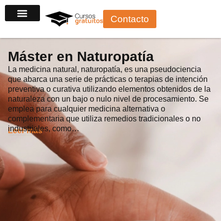
Ir
Contacto
al
contenido
Máster en Naturopatía
La medicina natural, naturopatía, es una pseudociencia
que abarca una serie de prácticas o terapias de intención
preventiva o curativa utilizando elementos obtenidos de la
naturaleza con un bajo o nulo nivel de procesamiento. Se
emplea para cualquier medicina alternativa o
complementaria que utiliza remedios tradicionales o no
industriales, como…
Leer más