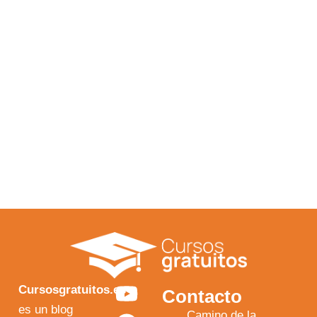
Y
F
I
X
Cursosgratuitos.es
Contacto
o
a
n
-
es un blog
Camino de la