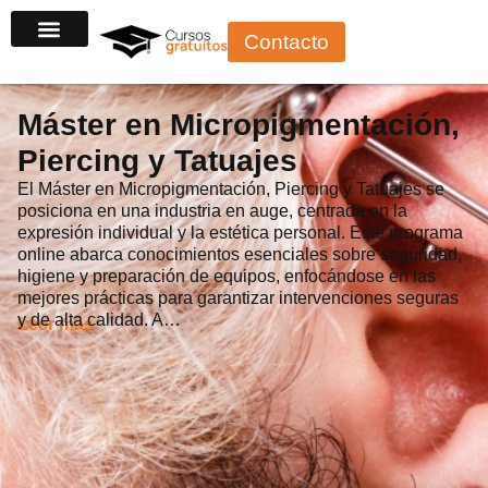
Ir
Contacto
al
contenido
Máster en Micropigmentación,
Piercing y Tatuajes
El Máster en Micropigmentación, Piercing y Tatuajes se
posiciona en una industria en auge, centrada en la
expresión individual y la estética personal. Este programa
online abarca conocimientos esenciales sobre seguridad,
higiene y preparación de equipos, enfocándose en las
mejores prácticas para garantizar intervenciones seguras
y de alta calidad. A…
Leer más