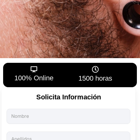
100% Online
1500 horas
Solicita Información
Todos
los
campos
son