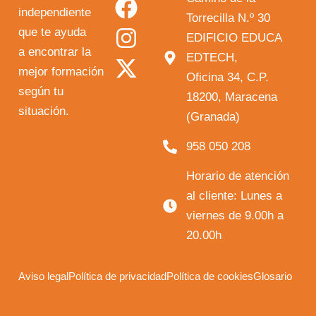
independiente
u
c
s
t
Torrecilla N.º 30
que te ayuda
t
e
t
w
EDIFICIO EDUCA
a encontrar la
EDTECH,
u
b
a
i
mejor formación
Oficina 34, C.P.
b
o
g
t
según tu
18200, Maracena
e
o
r
t
situación.
(Granada)
k
a
e
958 050 208
m
r
Horario de atención
al cliente: Lunes a
viernes de 9.00h a
20.00h
Aviso legal
Política de privacidad
Política de cookies
Glosario