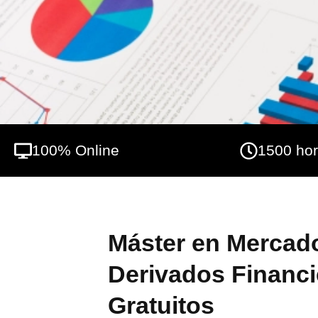
sabrá aplicar las herramientas de gestión 
las plataformas más utilizadas por los pro
incluida en esta formación, mientras que r
gracias a estudiar con este centro educati
fundamental para traders e inversores que
mercados financieros.
100% Online
1500 ho
Máster en Mercado
Derivados Financi
Gratuitos