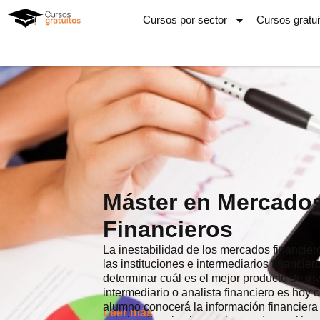
Ir
Cursos por sector
Cursos gratui
al
contenido
Máster en Mercados
Financieros
La inestabilidad de los mercados financiero
las instituciones e intermediarios financi
determinar cuál es el mejor producto de inv
intermediario o analista financiero es hoy 
alumno conocerá la información financiera 
Leer más