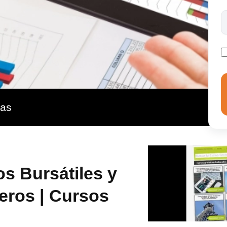
más adecuadas en esta área. Aprende a utilizar una de
fesionales de los mercados financieros con una licencia
ealizas entrenamientos reales con esta herramienta
vo. Contar con una licencia de TradingView es
 buscan maximizar su rendimiento y precisión en los
ras
s Bursátiles y
eros | Cursos