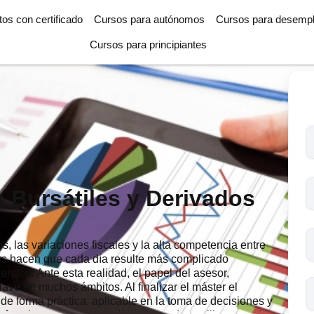
tos con certificado
Cursos para autónomos
Cursos para desemp
Cursos para principiantes
T
l
c
s
 Bursátiles y Derivados
o
s, las variaciones fiscales y la alta competencia entre
eros hacen que cada día resulte más complicado
ersión. Ante esta realidad, el papel del asesor,
clave en muchos ámbitos. Al finalizar el máster el
de forma práctica, aplicable en la toma de decisiones y