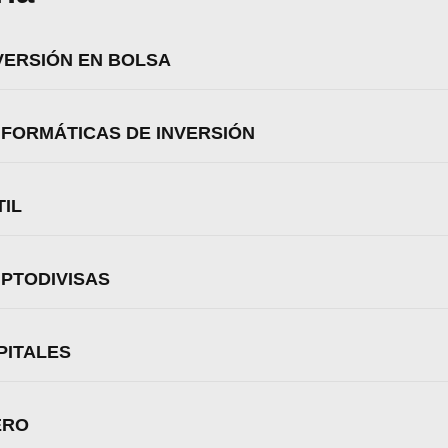
NVERSIÓN EN BOLSA
NFORMÁTICAS DE INVERSIÓN
TIL
IPTODIVISAS
PITALES
zamos cookies para ofrecerte la mejor experiencia en nuestr
aprender más sobre qué cookies utilizamos o desactivarla
ERO
ajustes
.