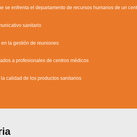
 que se enfrenta el departamento de recursos humanos de un cent
unicativo sanitario
s en la gestión de reuniones
iados a profesionales de centros médicos
la calidad de los productos sanitarios
zamos cookies para ofrecerte la mejor experiencia en nuestr
ria
aprender más sobre qué cookies utilizamos o desactivarla
ajustes
.