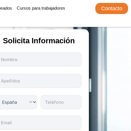
leados
Cursos para trabajadores
Contacto
Solicita Información
odos
os
ampos
on
bligatorios.