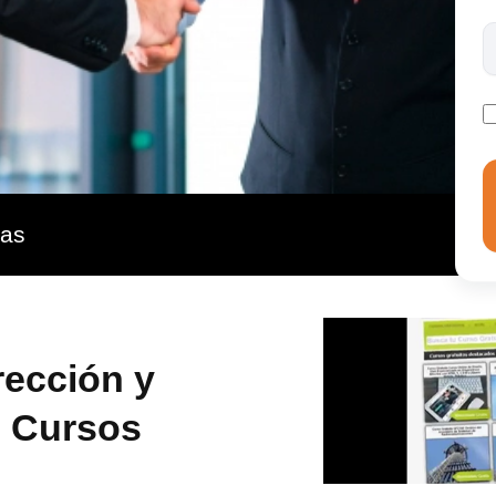
tos y habilidades con el que obtendrás una
.
ras
rección y
| Cursos