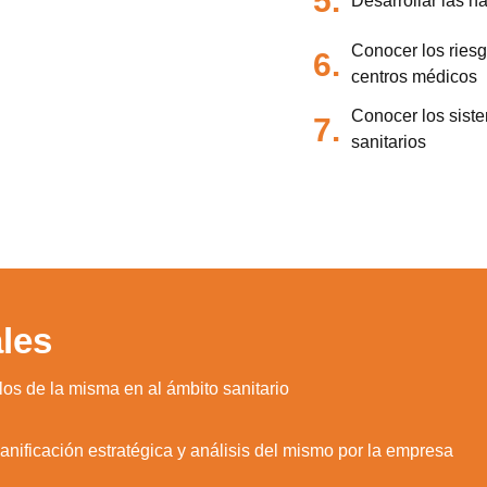
5.
Desarrollar las h
Conocer los riesg
6.
centros médicos
Conocer los siste
7.
sanitarios
les
los de la misma en al ámbito sanitario
anificación estratégica y análisis del mismo por la empresa