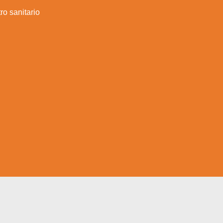
ro sanitario
a web.
s en los