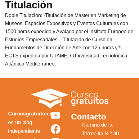
Titulación
Doble Titulación: -Titulación de Máster en Marketing de
Museos, Espacios Expositivos y Eventos Culturales con
1500 horas expedida y Avalada por el Instituto Europeo de
Estudios Empresariales – Titulación de Curso en
Fundamentos de Dirección de Arte con 125 horas y 5
ECTS expedida por UTAMED-Universidad Tecnológica
Atlántico Mediterráneo.
Y
F
I
X
Cursosgratuitos.es
Contacto
o
a
n
-
es un blog
Camino de la
independiente
u
c
s
t
Torrecilla N.º 30