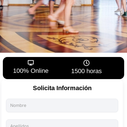
100% Online
1500 horas
Solicita Información
Todos
los
campos
son