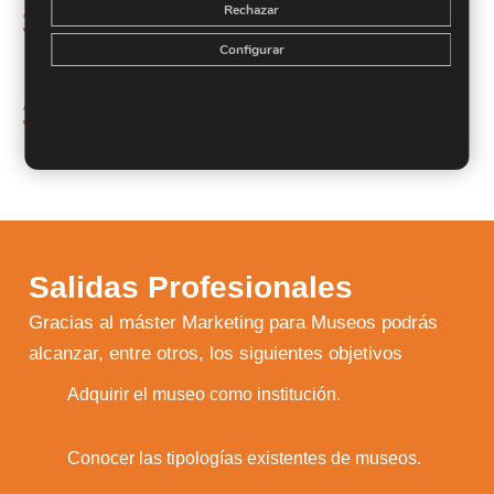
Seleccionar y definir técnicas de análisis de la
Rechazar
32.
realidad aplicables al ámbito cultural.
Configurar
Establecer los objetivos del proyecto de
animación cultural en colaboración con el
33.
responsable de cultura de nivel superior y otros
agentes.
Salidas Profesionales
Gracias al máster Marketing para Museos podrás
alcanzar, entre otros, los siguientes objetivos
1.
Adquirir el museo como institución.
2.
Conocer las tipologías existentes de museos.