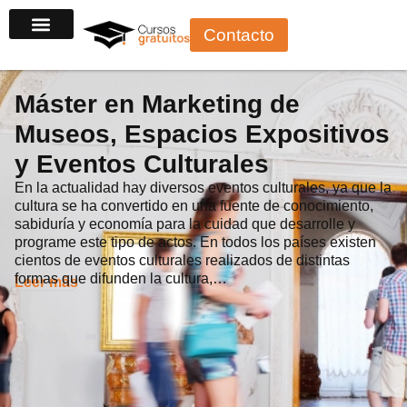
Ir
Contacto
al
contenido
Máster en Marketing de
Museos, Espacios Expositivos
y Eventos Culturales
En la actualidad hay diversos eventos culturales, ya que la
cultura se ha convertido en una fuente de conocimiento,
sabiduría y economía para la cuidad que desarrolle y
programe este tipo de actos. En todos los países existen
cientos de eventos culturales realizados de distintas
formas que difunden la cultura,…
Leer más