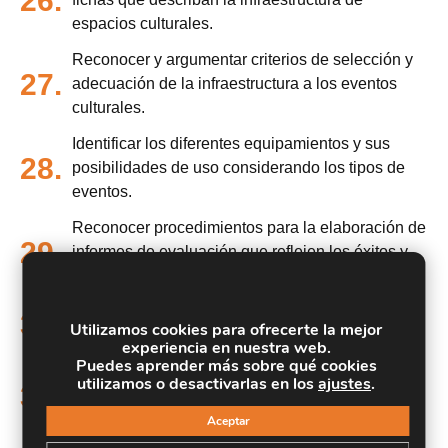
26.
espacios culturales.
Reconocer y argumentar criterios de selección y
27.
adecuación de la infraestructura a los eventos
culturales.
Identificar los diferentes equipamientos y sus
28.
posibilidades de uso considerando los tipos de
eventos.
Reconocer procedimientos para la elaboración de
29.
informes de evaluación que reflejen los éxitos y
propongan la subsanación de errores.
Programar proyectos de animación cultural
30.
Utilizamos cookies para ofrecerte la mejor
vinculados a las redes asociativas culturales.
experiencia en nuestra web.
Puedes aprender más sobre qué cookies
Analizar la estructura y características de
utilizamos o desactivarlas en los
ajustes
.
31.
proyectos contextualizados en la animación
cultural.
Aceptar