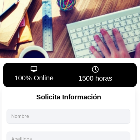
100% Online
1500 horas
Solicita Información
Todos
los
campos
son