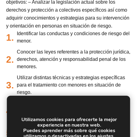
objetivos: – Analizar la legislación actual sobre los
derechos y protección a colectivos específicos así como
adquirir conocimientos y estrategias para su intervención
y orientación en personas en situación de riesgo.
Identificar las conductas y condiciones de riesgo del
1.
menor.
Conocer las leyes referentes a la protección jurídica,
2.
derechos, atención y responsabilidad penal de los
menores.
Utilizar distintas técnicas y estrategias específicas
3.
para el tratamiento con menores en situación de
riesgo.
Diferenciar los factores de riesgo y los factores de
4.
protección característicos de cada grupo de
menores en situación de riesgo.
Utilizamos cookies para ofrecerte la mejor
experiencia en nuestra web.
Aplicar estrategias de Intervención Sociolaboral en
Puedes aprender más sobre qué cookies
5.
utilizamos o desactivarlas en los
ajustes
.
personas en riesgo de exclusión social.