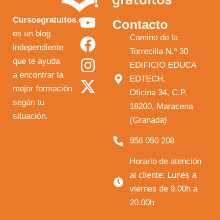
Y
F
I
X
Cursosgratuitos.es
Contacto
o
a
n
-
es un blog
Camino de la
independiente
u
c
s
t
Torrecilla N.º 30
que te ayuda
t
e
t
w
EDIFICIO EDUCA
a encontrar la
EDTECH,
u
b
a
i
mejor formación
Oficina 34, C.P.
b
o
g
t
según tu
18200, Maracena
e
o
r
t
situación.
(Granada)
k
a
e
958 050 208
m
r
Horario de atención
al cliente: Lunes a
viernes de 9.00h a
20.00h