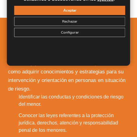
Aceptar
Rechazar
Configurar
Salidas Profesionales
El Máster de Intervención Social tiene los siguientes
objetivos: – Analizar la legislación actual sobre los
derechos y protección a colectivos específicos así
como adquirir conocimientos y estrategias para su
intervención y orientación en personas en situación
de riesgo.
Identificar las conductas y condiciones de riesgo
1.
del menor.
Conocer las leyes referentes a la protección
2.
jurídica, derechos, atención y responsabilidad
penal de los menores.