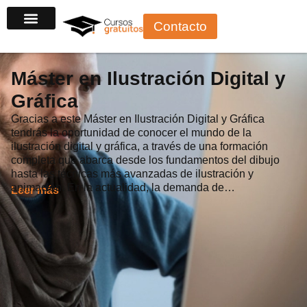
Ir
Contacto
al
contenido
Máster en Ilustración Digital y
Gráfica
Gracias a este Máster en Ilustración Digital y Gráfica
tendrás la oportunidad de conocer el mundo de la
ilustración digital y gráfica, a través de una formación
completa que abarca desde los fundamentos del dibujo
hasta las técnicas más avanzadas de ilustración y
animación. En la actualidad, la demanda de…
Leer más