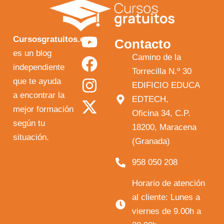
Y
F
I
X
Cursosgratuitos.es
Contacto
o
a
n
-
es un blog
Camino de la
independiente
u
c
s
t
Torrecilla N.º 30
que te ayuda
t
e
t
w
EDIFICIO EDUCA
a encontrar la
EDTECH,
u
b
a
i
mejor formación
Oficina 34, C.P.
b
o
g
t
según tu
18200, Maracena
e
o
r
t
situación.
(Granada)
k
a
e
958 050 208
m
r
Horario de atención
al cliente: Lunes a
viernes de 9.00h a