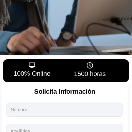
100% Online
1500 horas
Solicita Información
Todos
los
campos
son