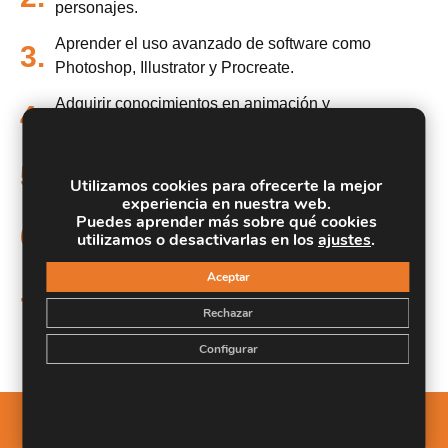
personajes.
Aprender el uso avanzado de software como
3.
Photoshop, Illustrator y Procreate.
Adquirir conocimientos en animación y
4.
postproducción con After Effects.
Crear un portfolio profesional de ilustraciones y
5.
Utilizamos cookies para ofrecerte la mejor
proyectos.
experiencia en nuestra web.
Puedes aprender más sobre qué cookies
Entender los principios del dibujo aplicados a la
6.
utilizamos o desactivarlas en los
ajustes
.
narrativa visual.
Aceptar
Capacitar para enfrentar desafíos creativos en
7.
diferentes campos de la industria gráfica y
Rechazar
audiovisual.
Configurar