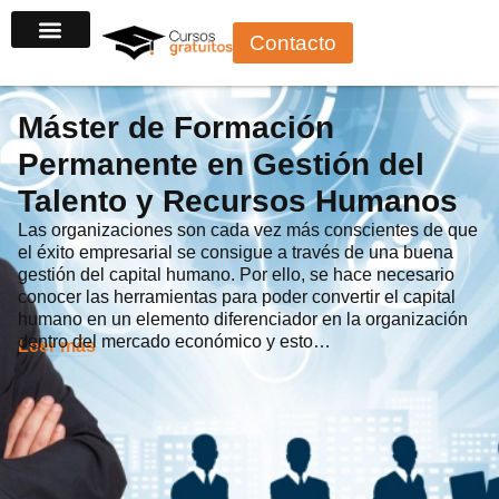
Ir
Contacto
al
contenido
Máster de Formación
Permanente en Gestión del
Talento y Recursos Humanos
Las organizaciones son cada vez más conscientes de que
el éxito empresarial se consigue a través de una buena
gestión del capital humano. Por ello, se hace necesario
conocer las herramientas para poder convertir el capital
humano en un elemento diferenciador en la organización
dentro del mercado económico y esto…
Leer más