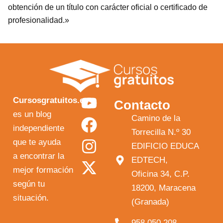
obtención de un título con carácter oficial o certificado de
profesionalidad.»
Y
F
I
X
Cursosgratuitos.es
Contacto
o
a
n
-
es un blog
Camino de la
independiente
u
c
s
t
Torrecilla N.º 30
que te ayuda
t
e
t
w
EDIFICIO EDUCA
a encontrar la
EDTECH,
u
b
a
i
mejor formación
Oficina 34, C.P.
b
o
g
t
según tu
18200, Maracena
e
o
r
t
situación.
(Granada)
k
a
e
958 050 208