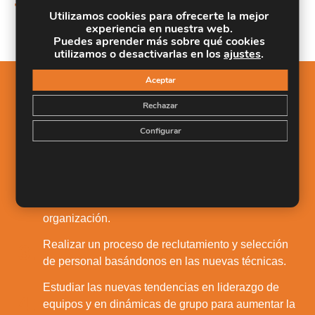
Adentrarse en las metodologías de Coaching y
7.
Utilizamos cookies para ofrecerte la mejor
Mentoring para potenciar el talento.
experiencia en nuestra web.
Puedes aprender más sobre qué cookies
utilizamos o desactivarlas en los
ajustes
.
Aceptar
Salidas Profesionales
Rechazar
Concienciarse de la importancia de la gestión del
Configurar
1.
capital humano como elemento diferenciador de la
organización.
Profundizar en cómo evaluar, valorar, atraer y
2.
gestionar el talento de las personas dentro de la
organización.
Realizar un proceso de reclutamiento y selección
3.
de personal basándonos en las nuevas técnicas.
Estudiar las nuevas tendencias en liderazgo de
4.
equipos y en dinámicas de grupo para aumentar la