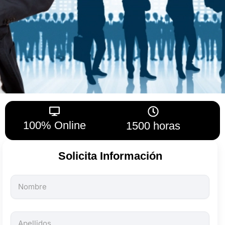
100% Online
1500 horas
Solicita Información
Todos
los
campos
son