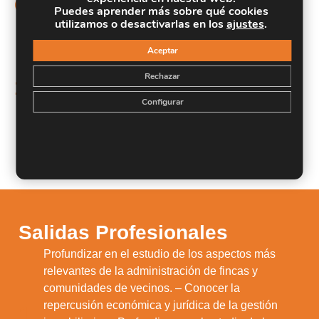
Objetivos
Puedes aprender más sobre qué cookies
utilizamos o desactivarlas en los
ajustes
.
Profundizar en el estudio de los aspectos más
relevantes de la administración de fincas y
Aceptar
comunidades de vecinos. – Conocer la repercusión
Rechazar
económica y jurídica de la gestión inmobiliaria. –
1.
Profundizar en el estudio de los principales
Configurar
contratos del sector inmobiliario. – Asesorar en
cualquier procedimiento dentro de la administración
de fincas.
Salidas Profesionales
Profundizar en el estudio de los aspectos más
relevantes de la administración de fincas y
comunidades de vecinos. – Conocer la
repercusión económica y jurídica de la gestión
1.