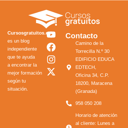
Y
F
I
X
Cursosgratuitos.es
Contacto
o
a
n
-
es un blog
Camino de la
independiente
u
c
s
t
Torrecilla N.º 30
que te ayuda
t
e
t
w
EDIFICIO EDUCA
a encontrar la
EDTECH,
u
b
a
i
mejor formación
Oficina 34, C.P.
b
o
g
t
según tu
18200, Maracena
e
o
r
t
situación.
(Granada)
k
a
e
958 050 208
m
r
Horario de atención
al cliente: Lunes a