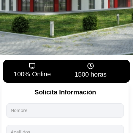
100% Online
1500 horas
Solicita Información
Todos
los
campos
son