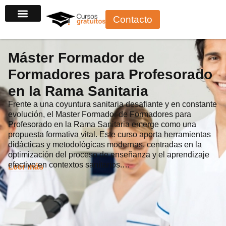
Ir
Contacto
al
contenido
Máster Formador de
Formadores para Profesorado
en la Rama Sanitaria
Frente a una coyuntura sanitaria desafiante y en constante
evolución, el Master Formador de Formadores para
Profesorado en la Rama Sanitaria emerge como una
propuesta formativa vital. Este curso aporta herramientas
didácticas y metodológicas modernas, centradas en la
optimización del proceso de enseñanza y el aprendizaje
efectivo en contextos sanitarios.…
Leer más