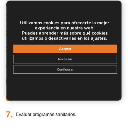
Objetivos
1.
Dominar didáctica sanitaria.
Utilizamos cookies para ofrecerte la mejor
experiencia en nuestra web.
2.
Puedes aprender más sobre qué cookies
Aplicar fundamentos formativos.
utilizamos o desactivarlas en los
ajustes
.
3.
Aceptar
Comprender alumnado sanitario.
Rechazar
4.
Manejar e-learning en salud.
Configurar
5.
Gestionar formación online.
6.
Diseñar cursos de salud.
7.
Evaluar programas sanitarios.