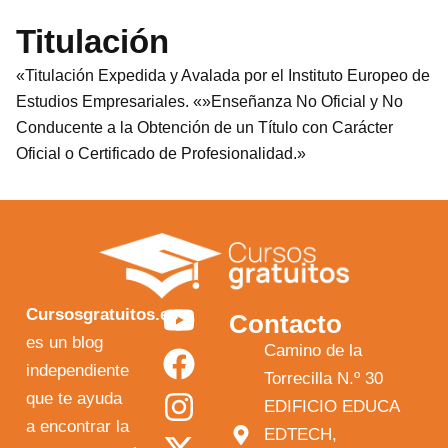
Titulación
«Titulación Expedida y Avalada por el Instituto Europeo de
Estudios Empresariales. «»Enseñanza No Oficial y No
Conducente a la Obtención de un Título con Carácter
Oficial o Certificado de Profesionalidad.»
Y
F
I
X
Cursosgratuitos.es
Contacto
o
a
n
-
es un blog
Camino de la
independiente
u
c
s
t
Torrecilla N.º 30
que te ayuda
t
e
t
w
EDIFICIO EDUCA
a encontrar la
EDTECH,
u
b
a
i