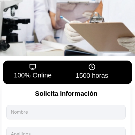
100% Online
1500 horas
Solicita Información
Todos
los
campos
son