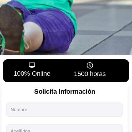
100% Online
1500 horas
Solicita Información
Todos
los
campos
son