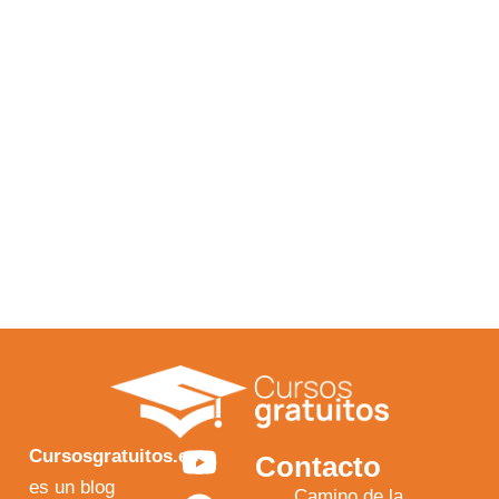
Y
F
I
X
Cursosgratuitos.es
Contacto
o
a
n
-
es un blog
Camino de la