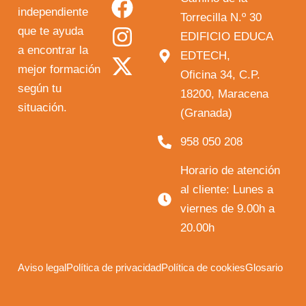
independiente
u
c
s
t
Torrecilla N.º 30
que te ayuda
t
e
t
w
EDIFICIO EDUCA
a encontrar la
EDTECH,
u
b
a
i
mejor formación
Oficina 34, C.P.
b
o
g
t
según tu
18200, Maracena
e
o
r
t
situación.
(Granada)
k
a
e
958 050 208
m
r
Horario de atención
al cliente: Lunes a
viernes de 9.00h a
20.00h
Aviso legal
Política de privacidad
Política de cookies
Glosario