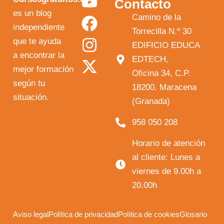
Contacto
o
a
n
-
es un blog
Camino de la
independiente
u
c
s
t
Torrecilla N.º 30
que te ayuda
t
e
t
w
EDIFICIO EDUCA
a encontrar la
EDTECH,
u
b
a
i
mejor formación
Oficina 34, C.P.
b
o
g
t
según tu
18200, Maracena
e
o
r
t
situación.
(Granada)
k
a
e
958 050 208
m
r
Horario de atención
al cliente: Lunes a
viernes de 9.00h a
20.00h
Aviso legal
Política de privacidad
Política de cookies
Glosario