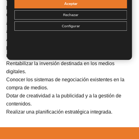
Aceptar
planificación de medios publicitarios.
Conocer las principales herramientas de investigación y
Rechazar
análisis de datos, que te permita orientar todos tus
Configurar
anuncios a un público muy segmentado.
Analizar los diferentes tipos de publicidad existentes,
permitiendo seleccionar el soporte adecuado para tu
marca o empresa.
Rentabilizar la inversión destinada en los medios
digitales.
Conocer los sistemas de negociación existentes en la
compra de medios.
Dotar de creatividad a la publicidad y a la gestión de
contenidos.
Realizar una planificación estratégica integrada.