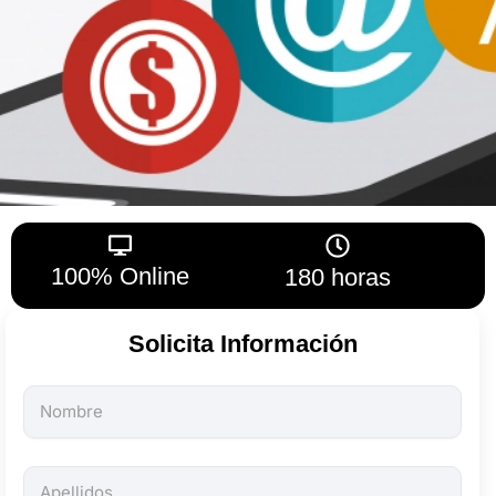
100% Online
180 horas
Solicita Información
Todos
los
campos
son