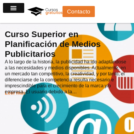
Ir
Contacto
al
contenido
Curso Superior en
Planificación de Medios
Publicitarios
A lo largo de la historia, la publicidad ha ido adaptándose
a las necesidades y medios disponibles. Actualmente, en
un mercado tan competitivo, la creatividad, y por tanto, el
diferenciarse de la competencia resulta necesario e
imprescindible para el crecimiento de la marca y/o
empresa. El usuario debido a la…
Leer más