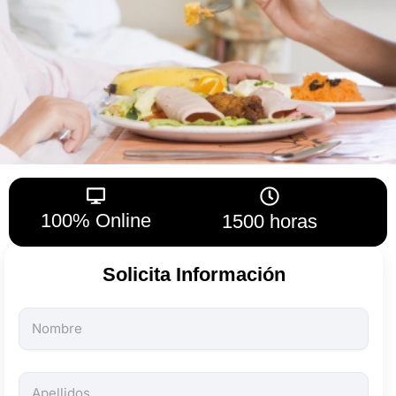
100% Online
1500 horas
Solicita Información
Todos
los
campos
son