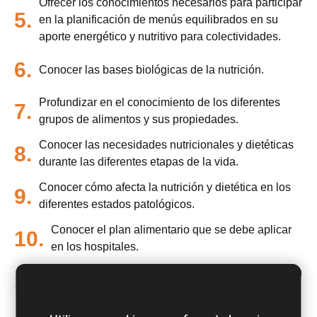
Ofrecer los conocimientos necesarios para participar
5.
en la planificación de menús equilibrados en su
aporte energético y nutritivo para colectividades.
6.
Conocer las bases biológicas de la nutrición.
Profundizar en el conocimiento de los diferentes
7.
grupos de alimentos y sus propiedades.
Conocer las necesidades nutricionales y dietéticas
8.
durante las diferentes etapas de la vida.
Conocer cómo afecta la nutrición y dietética en los
9.
diferentes estados patológicos.
Conocer el plan alimentario que se debe aplicar
10.
en los hospitales.
Adquirir todos los conocimientos relacionados con
11.
los tipos de dietas hospitalarias que existen.
Conocer la relación y la relevancia entre