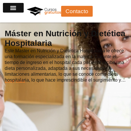
Ir
Contacto
al
contenido
Máster en Nutrición y Dietética
Hospitalaria
Este Master en Nutrición y Dietética Hospitalaria le ofrece
una formación especializada en la materia. Durante el
tiempo de ingreso en el hospital cada paciente recibe una
dieta personalizada, adaptada a sus necesidades o
limitaciones alimentarias, lo que se conoce como dieta
hospitalaria, lo que hace imprescindible el surgimiento y…
Leer más