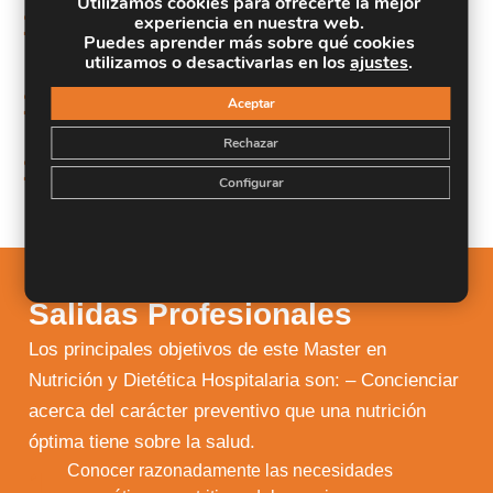
Utilizamos cookies para ofrecerte la mejor
12.
experiencia en nuestra web.
alimentación, hábitos de vida saludable y dieta
Puedes aprender más sobre qué cookies
equilibrada.
utilizamos o desactivarlas en los
ajustes
.
Conocer la importancia de la nutrición en los
13.
Aceptar
diferentes estados patológicos.
Rechazar
Identificar para cada patología su sintomatología,
14.
causas y tratamiento.
Configurar
Salidas Profesionales
Los principales objetivos de este Master en
Nutrición y Dietética Hospitalaria son: – Concienciar
acerca del carácter preventivo que una nutrición
óptima tiene sobre la salud.
Conocer razonadamente las necesidades
1.