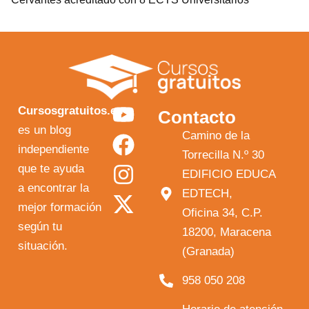
Y
F
I
X
Cursosgratuitos.es
Contacto
o
a
n
-
es un blog
Camino de la
independiente
u
c
s
t
Torrecilla N.º 30
que te ayuda
t
e
t
w
EDIFICIO EDUCA
a encontrar la
EDTECH,
u
b
a
i
mejor formación
Oficina 34, C.P.
b
o
g
t
según tu
18200, Maracena
e
o
r
t
situación.
(Granada)
k
a
e
958 050 208
m
r