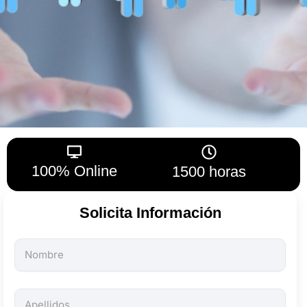
100% Online
1500 horas
Solicita Información
Todos
los
campos
son