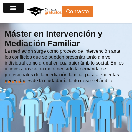
Ir
Contacto
al
contenido
Máster en Intervención y
Mediación Familiar
La mediación surge como proceso de intervención ante
los conflictos que se pueden presentar tanto a nivel
individual como grupal en cualquier ámbito social. En los
últimos años se ha incrementado la demanda de
profesionales de la mediación familiar para atender las
necesidades de la ciudadanía tanto desde el ámbito…
Leer más