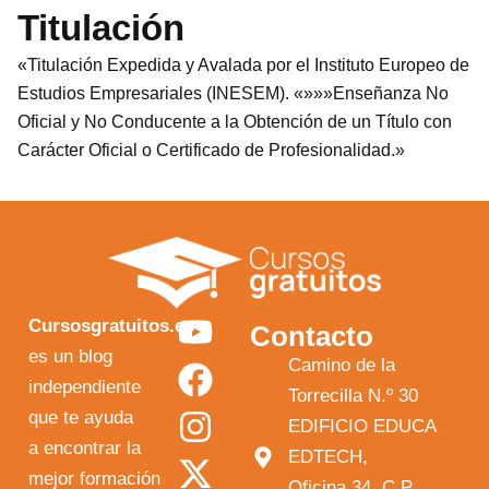
Titulación
«Titulación Expedida y Avalada por el Instituto Europeo de
Estudios Empresariales (INESEM). «»»»Enseñanza No
Oficial y No Conducente a la Obtención de un Título con
Carácter Oficial o Certificado de Profesionalidad.»
Y
F
I
X
Cursosgratuitos.es
Contacto
o
a
n
-
es un blog
Camino de la
independiente
u
c
s
t
Torrecilla N.º 30
que te ayuda
t
e
t
w
EDIFICIO EDUCA
a encontrar la
EDTECH,
u
b
a
i
mejor formación
Oficina 34, C.P.