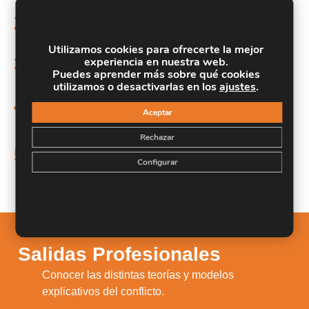
Conocer el funcionamiento y desarrollo del proceso
2.
mediador en distintos conflictos del ámbito familiar.
Utilizamos cookies para ofrecerte la mejor
Desarrollar las habilidades necesarias para
3.
experiencia en nuestra web.
intervenir en procesos de mediación.
Puedes aprender más sobre qué cookies
utilizamos o desactivarlas en los
ajustes
.
Conocer las técnicas e instrumentos aplicables para
4.
Aceptar
la intervención social.
Rechazar
Analizar el conflicto desde todas las perspectivas
5.
teniendo en cuenta las distintas fases de su proceso
Configurar
evolutivo.
Salidas Profesionales
Conocer las distintas teorías y modelos
1.
explicativos del conflicto.