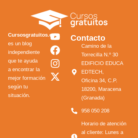
Y
F
I
X
Cursosgratuitos.es
Contacto
o
a
n
-
es un blog
Camino de la
independiente
u
c
s
t
Torrecilla N.º 30
que te ayuda
t
e
t
w
EDIFICIO EDUCA
a encontrar la
EDTECH,
u
b
a
i
mejor formación
Oficina 34, C.P.
b
o
g
t
según tu
18200, Maracena
e
o
r
t
situación.
(Granada)
k
a
e
958 050 208
m
r
Horario de atención
al cliente: Lunes a