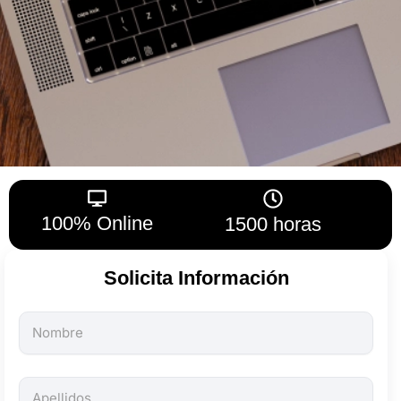
100% Online
1500 horas
Solicita Información
Todos
los
campos
son