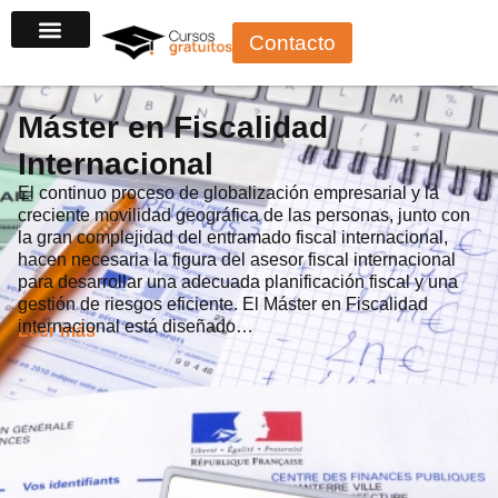
Ir
Contacto
al
contenido
Máster en Fiscalidad
Internacional
El continuo proceso de globalización empresarial y la
creciente movilidad geográfica de las personas, junto con
la gran complejidad del entramado fiscal internacional,
hacen necesaria la figura del asesor fiscal internacional
para desarrollar una adecuada planificación fiscal y una
gestión de riesgos eficiente. El Máster en Fiscalidad
internacional está diseñado…
Leer más