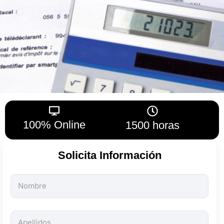
100% Online
1500 horas
Solicita Información
Todos
los
campos
son