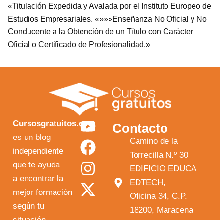
«Titulación Expedida y Avalada por el Instituto Europeo de
Estudios Empresariales. «»»»Enseñanza No Oficial y No
Conducente a la Obtención de un Título con Carácter
Oficial o Certificado de Profesionalidad.»
Y
F
I
X
Cursosgratuitos.es
Contacto
o
a
n
-
es un blog
Camino de la
independiente
u
c
s
t
Torrecilla N.º 30
que te ayuda
t
e
t
w
EDIFICIO EDUCA
a encontrar la
EDTECH,
u
b
a
i
mejor formación
Oficina 34, C.P.
b
o
g
t
según tu
18200, Maracena
e
o
r
t
situación.