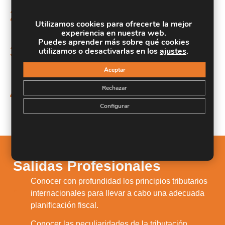
Conocer las peculiaridades de la tributación
2.
internacional de los particulares y empresas.
Utilizamos cookies para ofrecerte la mejor
experiencia en nuestra web.
Aprender a implantar las medidas pertinentes para
Puedes aprender más sobre qué cookies
3.
utilizamos o desactivarlas en los
ajustes
.
una adecuada prevención del blanqueo de
capitales.
Aceptar
Disponer de conocimientos avanzados sobre la
Rechazar
4.
valoración de empresas y el funcionamiento de la
tributación de los precios de transferencia.
Configurar
Salidas Profesionales
Conocer con profundidad los principios tributarios
1.
internacionales para llevar a cabo una adecuada
planificación fiscal.
Conocer las peculiaridades de la tributación