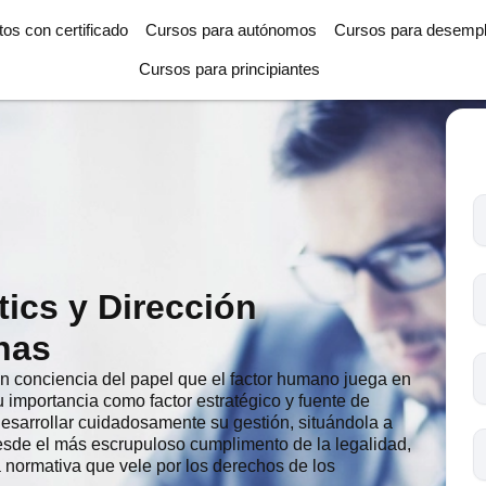
tos con certificado
Cursos para autónomos
Cursos para desemp
Cursos para principiantes
T
l
c
s
ics y Dirección
o
nas
en conciencia del papel que el factor humano juega en
u importancia como factor estratégico y fuente de
desarrollar cuidadosamente su gestión, situándola a
desde el más escrupuloso cumplimento de la legalidad,
 normativa que vele por los derechos de los