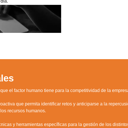
 día.
les
que el factor humano tiene para la competitividad de la empres
oactiva que permita identificar retos y anticiparse a la repercus
 los recursos humanos.
écnicas y herramientas específicas para la gestión de los disti