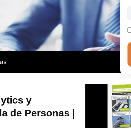
ras
ytics y
a de Personas |