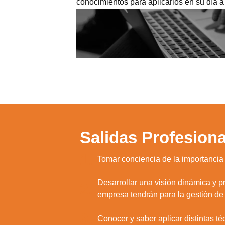
conocimientos para aplicarlos en su día a
Salidas Profesiona
1.
Tomar conciencia de la importancia 
Desarrollar una visión dinámica y pr
2.
empresa tendrán para la gestión de
3.
Conocer y saber aplicar distintas t