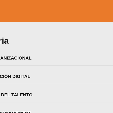
ria
GANIZACIONAL
IÓN DIGITAL
L DEL TALENTO
zamos cookies para ofrecerte la mejor experiencia en nuestr
aprender más sobre qué cookies utilizamos o desactivarla
ajustes
.