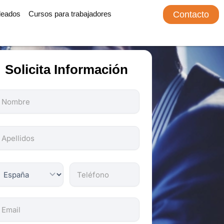
leados
Cursos para trabajadores
Contacto
Solicita Información
odos
os
ampos
on
bligatorios.