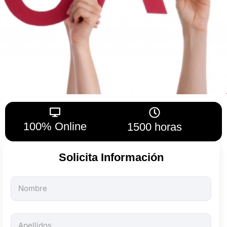
100% Online
1500 horas
Solicita Información
Todos
los
campos
son