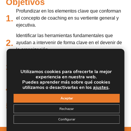
Objetivos
Profundizar en los elementos clave que conforman
1.
el concepto de coaching en su vertiente general y
ejecutiva.
Identificar las herramientas fundamentales que
2.
ayudan a intervenir de forma clave en el devenir de
la organización.
Adquirir una visión general de los principales
3.
problemas a enfrentar y errores más comunes en el
Utilizamos cookies para ofrecerte la mejor
ambiente laboral.
experiencia en nuestra web.
Puedes aprender más sobre qué cookies
Adentrarse en la influencia de la inteligencia
4.
utilizamos o desactivarlas en los
ajustes
.
emocional en relación con la metodología coaching.
Aceptar
Estudiar la metodología coaching des el punto de
5.
Rechazar
vista del desarrollo ejecutivo.
Configurar