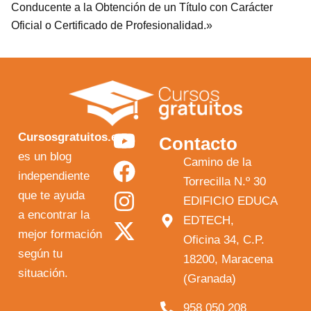
Conducente a la Obtención de un Título con Carácter
Oficial o Certificado de Profesionalidad.»
Y
F
I
X
Cursosgratuitos.es
Contacto
o
a
n
-
es un blog
Camino de la
independiente
u
c
s
t
Torrecilla N.º 30
que te ayuda
t
e
t
w
EDIFICIO EDUCA
a encontrar la
EDTECH,
u
b
a
i
mejor formación
Oficina 34, C.P.
b
o
g
t
según tu
18200, Maracena
e
o
r
t
situación.
(Granada)
k
a
e
958 050 208