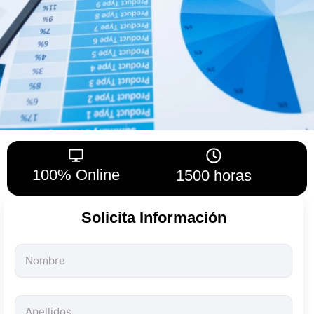
100% Online
1500 horas
Solicita Información
Todos
los
campos
son