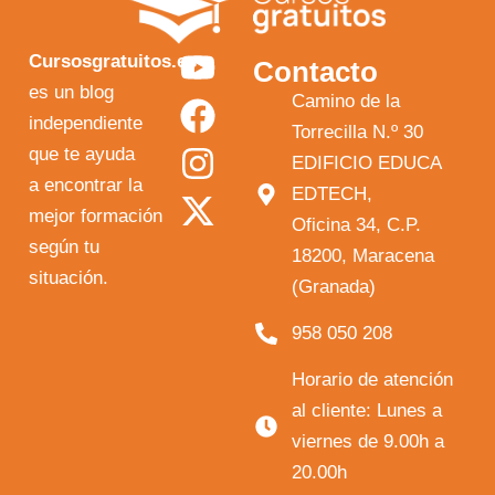
Y
F
I
X
Cursosgratuitos.es
Contacto
o
a
n
-
es un blog
Camino de la
independiente
u
c
s
t
Torrecilla N.º 30
que te ayuda
t
e
t
w
EDIFICIO EDUCA
a encontrar la
EDTECH,
u
b
a
i
mejor formación
Oficina 34, C.P.
b
o
g
t
según tu
18200, Maracena
e
o
r
t
situación.
(Granada)
k
a
e
958 050 208
m
r
Horario de atención
al cliente: Lunes a
viernes de 9.00h a
20.00h