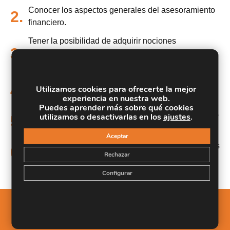
Conocer los aspectos generales del asesoramiento
2.
financiero.
Tener la posibilidad de adquirir nociones
3.
administrativas y comerciales propias del sector
bancario.
Descubrir las operaciones económicas y financieras
4.
Utilizamos cookies para ofrecerte la mejor
de la banca.
experiencia en nuestra web.
Puedes aprender más sobre qué cookies
Estudiar los distintos productos financieros de activo
utilizamos o desactivarlas en los
ajustes
.
5.
y pasivo.
Aceptar
Aprender los canales complementarios relacionados
6.
Rechazar
con la gestión comercial.
Configurar
Salidas Profesionales