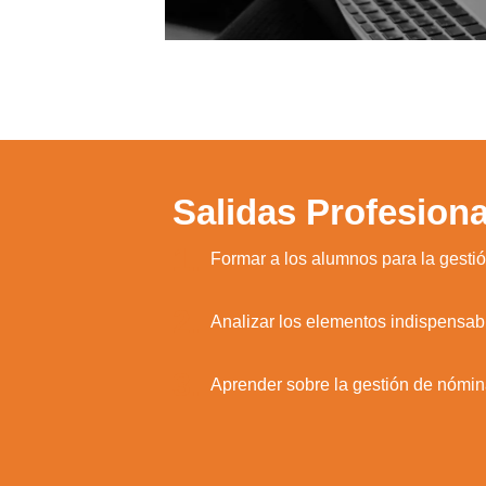
Salidas Profesiona
1.
Formar a los alumnos para la gesti
2.
Analizar los elementos indispensab
3.
Aprender sobre la gestión de nóminas