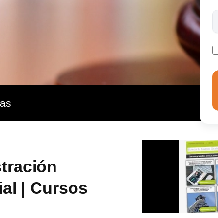
ntar con los conocimientos en materia de Contabilidad
ores. Estudiando en INESEM, tendrás a tu disposición
 los aspectos prácticos relacionados con el Concurso
ras
tración
al | Cursos