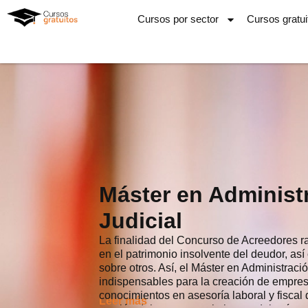
Ir
Cursos por sector
Cursos gratui
al
contenido
Máster en Administ
Judicial
La finalidad del Concurso de Acreedores ra
en el patrimonio insolvente del deudor, así
sobre otros. Así, el Máster en Administraci
indispensables para la creación de empres
conocimientos en asesoría laboral y fiscal
Leer más