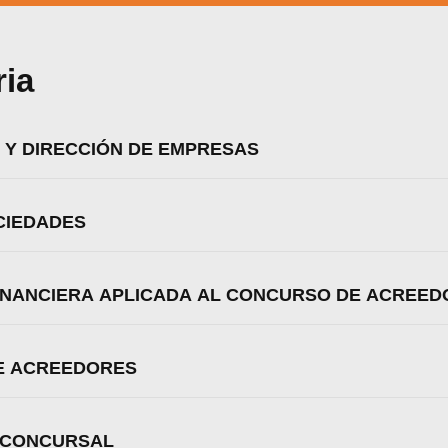
ria
 Y DIRECCIÓN DE EMPRESAS
CIEDADES
FINANCIERA APLICADA AL CONCURSO DE ACREE
E ACREEDORES
zamos cookies para ofrecerte la mejor experiencia en nuestr
aprender más sobre qué cookies utilizamos o desactivarla
 CONCURSAL
ajustes
.