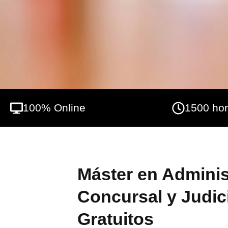
gestión del concurso, el alumno deberá co
Financiera aplicada al concurso de acreed
un contenido orientado al conocimiento de
de Acreedores.
100% Online
1500 ho
Máster en Adminis
Concursal y Judici
Gratuitos