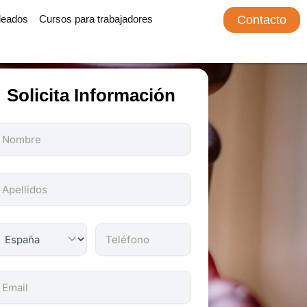
leados
Cursos para trabajadores
Contacto
Solicita Información
odos
os
ampos
on
bligatorios.