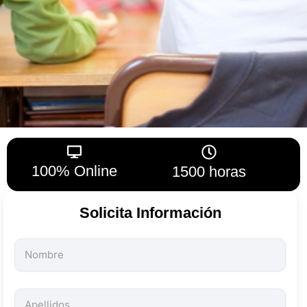
100% Online
1500 horas
Solicita Información
Todos
los
campos
son