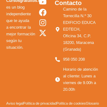
Y
F
I
X
Cursosgratuitos.es
Contacto
o
a
n
-
es un blog
Camino de la
independiente
u
c
s
t
Torrecilla N.º 30
que te ayuda
t
e
t
w
EDIFICIO EDUCA
a encontrar la
EDTECH,
u
b
a
i
mejor formación
Oficina 34, C.P.
b
o
g
t
según tu
18200, Maracena
e
o
r
t
situación.
(Granada)
k
a
e
958 050 208
m
r
Horario de atención
al cliente: Lunes a
viernes de 9.00h a
20.00h
Aviso legal
Política de privacidad
Política de cookies
Glosario