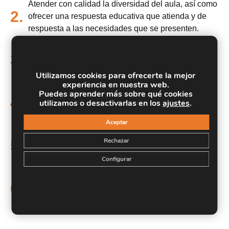
Atender con calidad la diversidad del aula, así como
2.
ofrecer una respuesta educativa que atienda y de
respuesta a las necesidades que se presenten.
Aprender y desarrollar las habilidades y estrategias
3.
necesarias para realizar una intervención que
atienda las NEE.
Utilizamos cookies para ofrecerte la mejor
experiencia en nuestra web.
Aplicar una metodología de trabajo colaborativo en
Puedes aprender más sobre qué cookies
4.
utilizamos o desactivarlas en los
ajustes
.
equipo que te permita cooperar con otros
profesionales implicados en el proceso.
Aceptar
Implementar estrategias de atención y orientación
Rechazar
5.
tanto a los alumnos con necesidades especiales de
apoyo como a sus familias.
Configurar
Conocer la aplicación de las tecnologías en la
6.
escuela para emplearlas como herramientas en
niños con NEE.