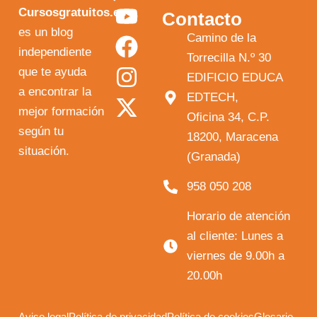
Y
F
I
X
Cursosgratuitos.es
Contacto
o
a
n
-
es un blog
Camino de la
independiente
u
c
s
t
Torrecilla N.º 30
que te ayuda
t
e
t
w
EDIFICIO EDUCA
a encontrar la
EDTECH,
u
b
a
i
mejor formación
Oficina 34, C.P.
b
o
g
t
según tu
18200, Maracena
e
o
r
t
situación.
(Granada)
k
a
e
958 050 208
m
r
Horario de atención
al cliente: Lunes a
viernes de 9.00h a
20.00h
Aviso legal
Política de privacidad
Política de cookies
Glosario