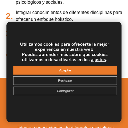
psicológicos y sociales.
Integrar conocimientos de diferentes disciplinas para
2.
ofrecer un enfoque holístico.
Ejecutar programas efectivos de educación sexual
3.
en diversos contextos.
Utilizamos cookies para ofrecerte la mejor
Aprender la evaluación y diagnóstico de
experiencia en nuestra web.
4.
disfunciones sexuales, utilizando herramientas y
Puedes aprender más sobre qué cookies
utilizamos o desactivarlas en los
ajustes
.
métodos clínicos
Aceptar
Rechazar
Configurar
Salidas Profesionales
Desarrollar una comprensión de la sexualidad
1.
humana, incluyendo sus aspectos biológicos,
psicológicos y sociales.
Integrar conocimientos de diferentes disciplinas