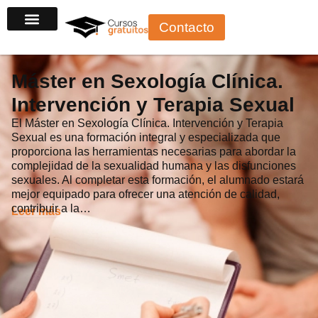
Ir
Contacto
al
contenido
Máster en Sexología Clínica.
Intervención y Terapia Sexual
El Máster en Sexología Clínica. Intervención y Terapia
Sexual es una formación integral y especializada que
proporciona las herramientas necesarias para abordar la
complejidad de la sexualidad humana y las disfunciones
sexuales. Al completar esta formación, el alumnado estará
mejor equipado para ofrecer una atención de calidad,
contribuir a la…
Leer más