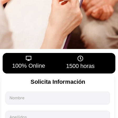
100% Online
1500 horas
Solicita Información
Todos
los
campos
son