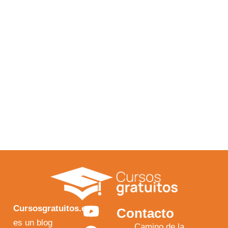
Y
F
I
X
Cursosgratuitos.es
Contacto
o
a
n
-
es un blog
Camino de la