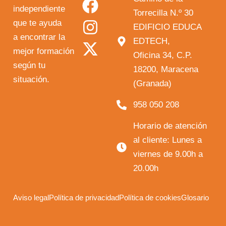
independiente
u
c
s
t
Torrecilla N.º 30
que te ayuda
t
e
t
w
EDIFICIO EDUCA
a encontrar la
EDTECH,
u
b
a
i
mejor formación
Oficina 34, C.P.
b
o
g
t
según tu
18200, Maracena
e
o
r
t
situación.
(Granada)
k
a
e
958 050 208
m
r
Horario de atención
al cliente: Lunes a
viernes de 9.00h a
20.00h
Aviso legal
Política de privacidad
Política de cookies
Glosario