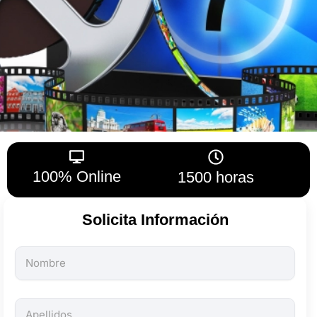
100% Online
1500 horas
Solicita Información
Todos
los
campos
son